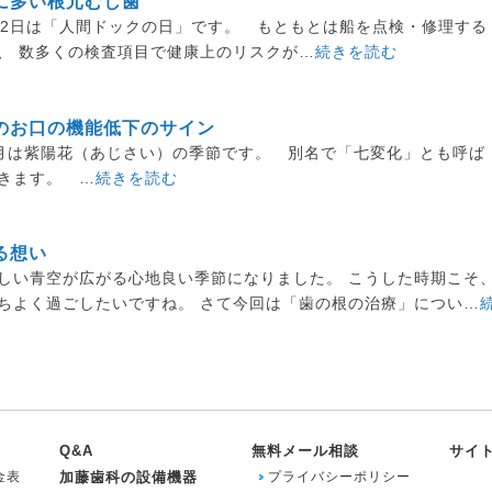
に多い根元むし歯
12日は「人間ドックの日」です。 もともとは船を点検・修理する
、 数多くの検査項目で健康上のリスクが…
続きを読む
のお口の機能低下のサイン
月は紫陽花（あじさい）の季節です。 別名で「七変化」とも呼ば
きます。 …
続きを読む
る想い
しい青空が広がる心地良い季節になりました。 こうした時期こそ
ちよく過ごしたいですね。 さて今回は「歯の根の治療」につい…
Q&A
無料メール相談
サイ
金表
加藤歯科の設備機器
プライバシーポリシー