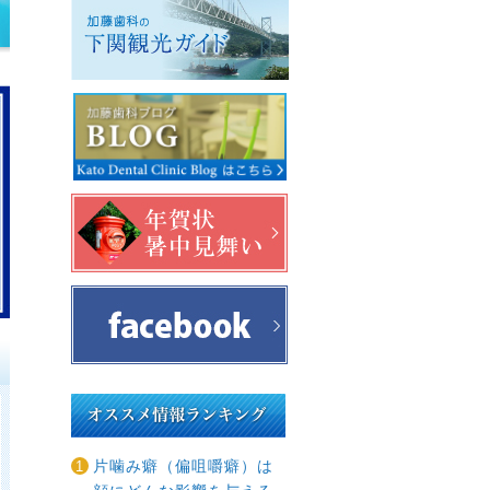
プ
片噛み癖（偏咀嚼癖）は