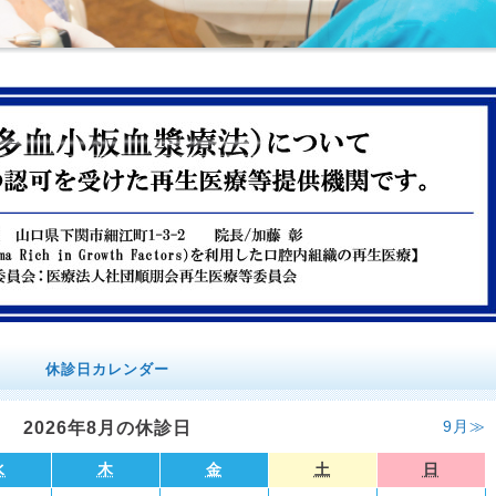
スコープ、レーザー、CT等の最新技術や熟練した技工士を揃えた、
休診日カレンダー
です。患者様の口腔内をむし歯や歯周病から守ります。また、イン
満足いただいています。
9月≫
2026年8月の休診日
水
木
金
土
日