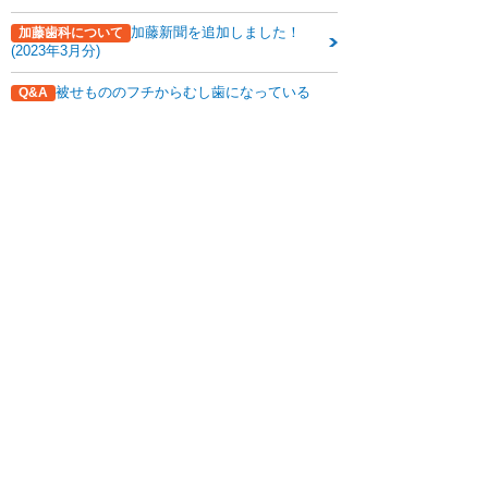
加藤新聞を追加しました！
加藤歯科について
(2023年3月分)
被せもののフチからむし歯になっている
Q&A
と言われました。なぜなってしまったんでしょ
関連記事はこちら
う？
加藤歯科について
診療内容
Q&A
加藤歯科の設備機器
コラム
ダウンロード
無料メール相談