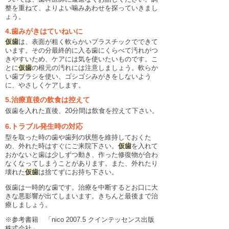
整を重ねて、よりよい噛みあわせを探っていきまし
ょう。
4.歯みがきはていねいに
仮歯
は、表面が粗く軟らかいプラスチックでできて
います。その分最終的に入る歯にくらべて汚れがつ
きやすいため、ケアには気を使いたいものです。こ
とに
仮歯
の根元の汚れには注意しましょう。軟らか
い歯ブラシを使い、ゴシゴシみがきをしないよう
に、やさしくケアします。
5.治療直後の飲食は控えて
仮歯を入れた直後、20分間は飲食を控えて下さい。
6.トラブル発生時の対応
型を取った時の歯や歯列の状態を維持しておくた
め、外れた時はすぐにご来院下さい。
仮歯
を入れて
おかないと歯は少しずつ動き、作った修復物が合わ
なくなってしまうことがあります。また、外れたり
壊れた
仮歯
は捨てずにお持ち下さい。
仮歯は一時的な歯です。治療を中断するとお口に大
きな悪影響が出てしまいます。きちんと最後まで治
療しましょう。
※参考書籍 「nico 2007.5 クインテッセンス出版
株式会社」