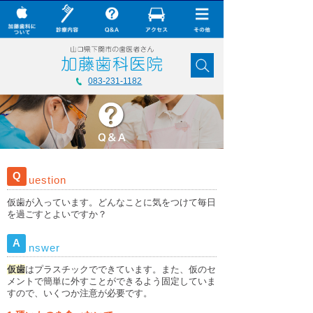
× CLOSE
加藤歯科について
083-231-1182
診療内容
Q&A
加藤歯科の最新技術
Q
uestion
コラム
仮歯が入っています。どんなことに気をつけて毎日
ダウンロード
を過ごすとよいですか？
無料メール相談
A
nswer
スタッフ募集
仮歯
はプラスチックでできています。また、仮のセ
メントで簡単に外すことができるよう固定していま
加藤歯科ブログ
すので、いくつか注意が必要です。