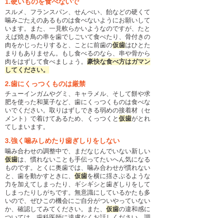
1.硬いものを食べないで
下関観光ガイド
スルメ、フランスパン、せんべい、飴などの硬くて
噛みごたえのあるものは食べないようにお願いして
年賀状・暑中お見舞い
います。また、一見軟らかいようなのですが、たと
えば焼き鳥の串を歯でしごいて食べたり、骨付きの
肉をかじったりすると、ことに前歯の
仮歯
はひとた
まりもありません。もし食べるのなら、串や骨から
肉をはずして食べましょう。
豪快な食べ方はガマン
してください。
2.歯にくっつくものは厳禁
チューインガムやグミ、キャラメル、そして餅や求
肥を使った和菓子など、歯にくっつくものは食べな
いでください。取りはずしできる弱めの接着材（セ
メント）で着けてあるため、くっつくと
仮歯
がとれ
てしまいます。
3.強く噛みしめたり歯ぎしりをしない
噛み合わせの調整中で、まだなじんでいない新しい
仮歯
は、慣れないことも手伝ってたいへん気になる
ものです。とくに奥歯では、噛み合わせが慣れない
と、歯を動かすときに、
仮歯
を横に揺さぶるような
力を加えてしまったり、ギシギシと歯ぎしりをして
しまったりしがちです。無意識にしているかたも多
いので、ぜひこの機会にご自分がついやっていない
か、確認してみてください。また、
仮歯
の違和感に
ついては、歯科医師に遠慮なくお話しください。調