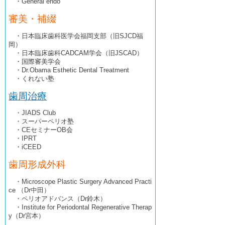
・General endo
審美・補綴
・日本臨床歯科医学会福岡支部（旧SJCD福
岡）
・日本臨床歯科CADCAM学会（旧JSCAD）
・国際審美学会
・Dr.Obama Esthetic Dental Treatment
・くれない塾
歯周治療
・JIADS Club
・スーパーペリオ塾
・CEセミナーOB会
・IPRT
・iCEED
歯周形成外科
・Microscope Plastic Surgery Advanced Practi
ce （Dr中田）
・ペリオアドバンス（Dr鈴木）
・Institute for Periodontal Regenerative Therap
y（Dr宮本）