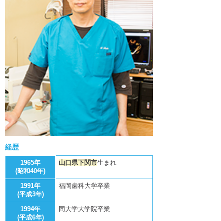
下関観光ガイド
年賀状・暑中お見舞い
経
歴
1965年
山口県下関市
生まれ
(昭和40年)
1991年
福岡歯科大学卒業
(平成3年)
1994年
同大学大学院卒業
(平成6年)