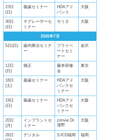
23日
義歯セミナー
HDAアド
大阪
(日)
バンス
30日
ヤグレーザーセ
モリタ
大阪
(日)
ミナー
2026年7月
5日(日)
歯内療法セミナ
プライベ
金沢
ー
ートセミ
ナー
12日
矯正
藤本研修
東京
(日)
会
18日
義歯セミナー
HDAアド
大阪
(土)
バンスセ
ミナー
19日
義歯セミナー
HDAアド
大阪
(日)
バンスセ
ミナー
20日
インプラントセ
zimvie Dr.
大阪
瀧野
(月)
ミナー
26日
デジタル
SJCD福岡
福岡