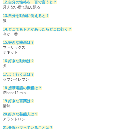
12.自分の性格を一言で言うと？
見えない所で踏ん張る
13.自分を動物に例えると？
狼
14.どこでもドアがあったらどこに行く？
今が一番
15.好きな映画は？
マトリックス
テネット
16.好きな動物は？
犬
17.よく行く店は？
セブンイレブン
18.携帯電話の機種は？
iPhone12 mini
19.好きな言葉は？
情熱
20.好きな芸能人は？
アランドロン
21.最近ハマっていることは？