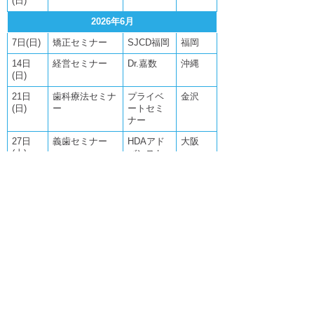
(日)
2026年6月
7日(日)
矯正セミナー
SJCD福岡
福岡
14日
経営セミナー
Dr.嘉数
沖縄
(日)
21日
歯科療法セミナ
プライベ
金沢
(日)
ー
ートセミ
ナー
27日
義歯セミナー
HDAアド
大阪
(土)
バンスセ
ミナー
関連記事はこちら
28日
義歯セミナー
HDAアド
大阪
(日)
バンスセ
ミナー
2026年5月
16日
HDAアドバンス
ハイライ
大阪
(土)
セミナー
フアカデ
ミー
23日
歯周病セミナー
JIADS
福岡
(土)