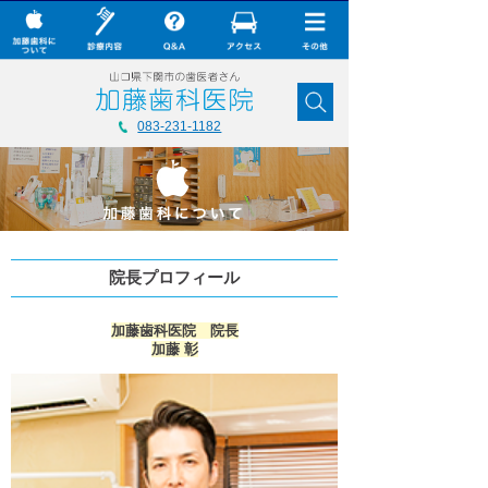
× CLOSE
加藤歯科について
083-231-1182
診療内容
Q&A
加藤歯科の最新技術
院長プロフィール
コラム
ダウンロード
加藤歯科医院 院長
加藤 彰
無料メール相談
スタッフ募集
加藤歯科ブログ