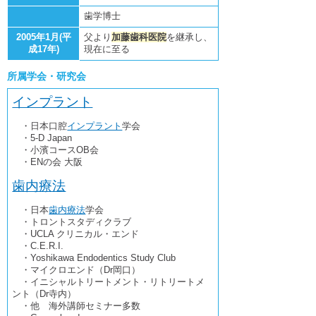
歯学博士
2005年1月(平
父より
加藤歯科医院
を継承し、
成17年)
現在に至る
所属学会・研究会
インプラント
・日本口腔
インプラント
学会
・5-D Japan
・小濱コースOB会
・ENの会 大阪
歯内療法
・日本
歯内療法
学会
・トロントスタディクラブ
・UCLA クリニカル・エンド
・C.E.R.I.
・Yoshikawa Endodentics Study Club
・マイクロエンド（Dr岡口）
・イニシャルトリートメント・リトリートメ
ント（Dr寺内）
・他 海外講師セミナー多数