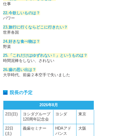
仕事
22.今欲しいものは？
パワー
23.旅行に行くならどこに行きたい？
世界各国
24.好きな食べ物は？
野菜
25.「これだけはゆずれない！」というものは？
時間泥棒をしない、されない
26.歯の思い出は？
大学時代、前歯２本空手で失いました
院長の予定
2026年8月
2日(日)
ヨシダグループ
ヨシダ
東京
120周年記念会
22日
義歯セミナー
HDAアド
大阪
(土)
バンス