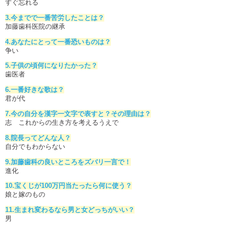
すぐ忘れる
3.今までで一番苦労したことは？
加藤歯科医院の継承
4.あなたにとって一番恐いものは？
争い
5.子供の頃何になりたかった？
歯医者
6.一番好きな歌は？
君が代
7.今の自分を漢字一文字で表すと？その理由は？
志 これからの生き方を考えるうえで
8.院長ってどんな人？
自分でもわからない
9.加藤歯科の良いところをズバリ一言で！
進化
10.宝くじが100万円当たったら何に使う？
娘と嫁のもの
11.生まれ変わるなら男と女どっちがいい？
男