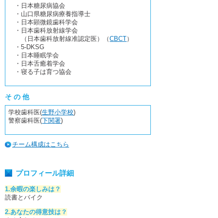
・日本糖尿病協会
・山口県糖尿病療養指導士
・日本顕微鏡歯科学会
・日本歯科放射線学会
（日本歯科放射線准認定医）（
CBCT
）
・5-DKSG
・日本睡眠学会
・日本舌癒着学会
・寝る子は育つ協会
そ の 他
学校歯科医(
生野小学校
)
警察歯科医(
下関署
)
チーム構成はこちら
プロフィール詳細
1.余暇の楽しみは？
読書とバイク
2.あなたの得意技は？