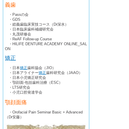
義歯
・Passの会
・GDS
・総義歯臨床実技コース（Dr深水）
・日本臨床歯科補綴研究会
・丸茂研修会
・ReAF Follow-up Course
・HILIFE DENTURE ACADEMY ONLINE_SAL
ON
矯正
・日本
矯正
歯科協会（JIO）
・日本アライナー
矯正
歯科研究会（JAAO）
・日本小児矯正研究会
・顎顔面-包括歯科治療（ESC）
・LTS研究会
・小児口腔発達学会
顎顔面痛
・Orofacial Pain Seminar Basic + Advanced
（Dr安藤）