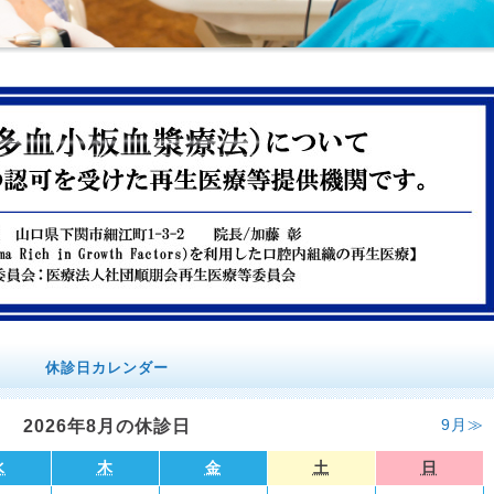
スコープ、レーザー、CT等の最新技術や熟練した技工士を揃えた、
休診日カレンダー
です。患者様の口腔内をむし歯や歯周病から守ります。また、イン
満足いただいています。
9月≫
2026年8月の休診日
水
木
金
土
日