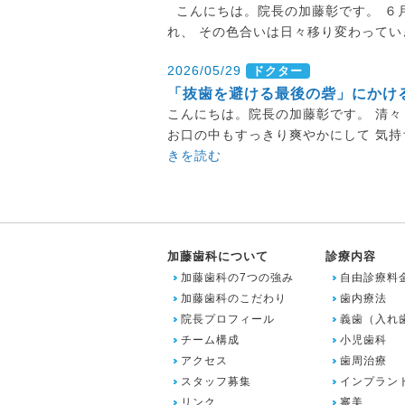
こんにちは。院長の加藤彰です。 ６
れ、 その色合いは日々移り変わってい
2026/05/29
ドクター
「抜歯を避ける最後の砦」にかけ
こんにちは。院長の加藤彰です。 清々
お口の中もすっきり爽やかにして 気持
きを読む
加藤歯科について
診療内容
加藤歯科の7つの強み
自由診療料
加藤歯科のこだわり
歯内療法
院長プロフィール
義歯（入れ
チーム構成
小児歯科
アクセス
歯周治療
スタッフ募集
インプラン
リンク
審美