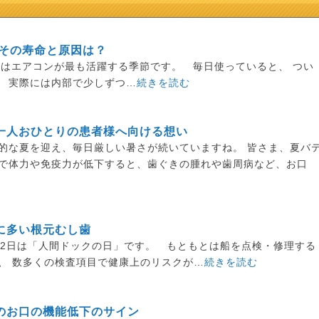
 その寿命と原因は？
月はエアコンが最も活躍する季節です。 毎日使っていると、 つい
、 実際には内部で少しずつ…
続きを読む
一人おひとりの患者様へ向ける想い
的な夏を迎え、毎日厳しい暑さが続いていますね。 皆さま、夏バ
さで体力や免疫力が低下すると、歯ぐきの腫れや歯周病など、お口
に多い根元むし歯
12日は「人間ドックの日」です。 もともとは船を点検・修理する
、 数多くの検査項目で健康上のリスクが…
続きを読む
のお口の機能低下のサイン