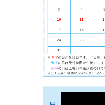
3
4
10
11
1
17
18
1
24
25
2
31
※
赤字
の日が休診日です。（日曜・
青字
の日は受付時間が午後1:00ま
紫字
の日は土曜日午後診療の日で
※注1の日は診療時間が午前11:00
※注2の日は診療時間が午前9:00〜午