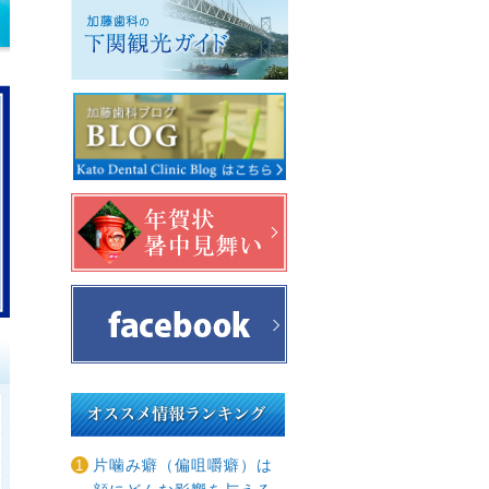
プ
片噛み癖（偏咀嚼癖）は