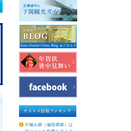
プ
片噛み癖（偏咀嚼癖）は