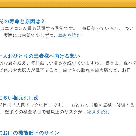
 その寿命と原因は？
月はエアコンが最も活躍する季節です。 毎日使っていると、 つい
、 実際には内部で少しずつ…
続きを読む
一人おひとりの患者様へ向ける想い
的な夏を迎え、毎日厳しい暑さが続いていますね。 皆さま、夏バ
さで体力や免疫力が低下すると、歯ぐきの腫れや歯周病など、お口
に多い根元むし歯
12日は「人間ドックの日」です。 もともとは船を点検・修理する
、 数多くの検査項目で健康上のリスクが…
続きを読む
のお口の機能低下のサイン