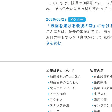
こんにちは。院長の加藤彰です。 ６
れ、 その色合いは日々移り変わってい
2026/05/29
ドクター
「抜歯を避ける最後の砦」にかけ
こんにちは。院長の加藤彰です。 清々
お口の中もすっきり爽やかにして 気持
きを読む
加藤歯科について
診療内容
加藤歯科の7つの強み
自由診療料
加藤歯科のこだわり
歯内療法
院長プロフィール
義歯（入れ
チーム構成
小児歯科
アクセス
歯周治療
スタッフ募集
インプラン
リンク
審美