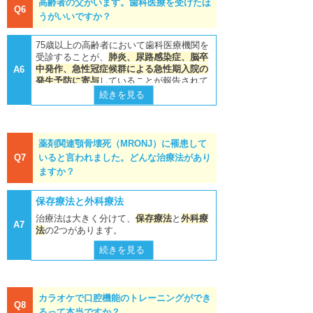
El Rabbany M, Pierroz DD, Sulimani R, Sa
高齢者の父がいます。歯科医療を受けたほ
れ、MRONJ発症を促す可能性が示唆され
（
アバスチン
）
まずは他に回避できる治療法があるか検討
Q6
unders DP, Brown JP, Compston J; Internat
うがいいですか？
ています。
する必要があります。
ional Task Force on Osteonecrosis of the J
aw. Diagnosis and management of osteone
1） Soundia A, Hadaya D, et al : Osteonec
しかし近年、がん骨転移の治療を受けてい
crosis of the jaw: a systematic review and i
続きを見る
続きを見る
75歳以上の高齢者において歯科医療機関を
rosis of the jaws （ONJ） in mice after ext
nternational consensus. J Bone Miner Res
る患者の抜歯がMRONJ発症のリスク因子
受診することが、
肺炎、尿路感染症、脳卒
raction of teeth with periradicular disease.
2015; 30(1): 3-23.
チロシンキナーゼ
発現頻度不明
であるとする一方で、根尖病変、重度歯周
中発作、急性冠症候群による急性期入院の
A6
Bone 90: 133, 2016.
阻害薬
病、顎骨骨髄炎など顎骨に明らかな感染源
発生予防に寄与
していることが報告されて
3)Japanese Allied Committee on Osteonec
が存在する場合は、それ自体がMRONJ発
1)
2)Wehrhan F, Gross C, et al : Osteoclastic
rosis of the Jaw, Yoneda T, Hagino H, Sugi
続きを見る
います
。
mTOR阻害薬
症リスクを引き上げているため抜歯を前向
expression of higher-level regulators NFATc
moto T, Ohta H, Takahashi S, Soen S, Tag
きに検討すべきであるという報告がありま
続きを見る
続きを見る
1 and BCL6 in medication-related osteonec
uchi A, Nagata T, Urade M, Shibahara T, T
日本の地域在住高齢者を対象とした横断研
抗TNF-α抗体製剤
rosis of the jaw secondary to bisphosphona
1)、2)
oyosawa S. Antiresorptive agent-related os
す
。
究では、80%異常が中等度または重度の歯
te therapy: a comparison with osteoradione
teonecrosis of the jaw: Position Paper 201
メトトレキサート
2)
経口と注射BP製剤によるBRONJの有病
周炎を有していたと報告されています
。
薬剤関連顎骨壊死（MRONJ）に罹患して
crosis and osteomyelitis. J Transl Med 17:
7 of the Japanese Allied Committee on Ost
1)Lerman MA, Xie W, et al : Conservative
（
リウマトレック
1)
また、歯周病菌に関連する細菌が誤嚥性肺
率
69, 2019.
eonecrosis of the Jaw. J Bone Miner Metab
Q7
いると言われました。どんな治療法があり
management of bisphosphonate-related ost
ス
）
炎の原因となることが複数の研究で報告さ
2017; 35(1): 6-19.
eonecrosis of the jaws: staging and treatm
ますか？
3)Kuroshima S, Entezami P, et al : Early ef
経口BP製剤を使用
注射BP製剤を使用
3),4)
ent outcomes. Oral Oncol 49:
977- 983, 201
れています
。これらのことから、歯周
抗CD20抗体製剤
fects of parathyroid hormone on bisphosph
4)King R, Tanna N, Patel V. Medication-rel
している患者の場
している患者の場
3.
病に対する歯科医学的な介入は、肺炎を予
onate/steroid-associated compromised oss
ated osteonecrosis of the jaw unrelated to
保存療法と外科療法
合
合
防する可能性のあることが推測されます。
eous wound healing. Osteoporos Int 25: 11
bisphosphonates and denosumab-a review.
2)Hadaya D, Soundia A, et al : Nonsurgical
介護施設に入所している要介護高齢者の肺
41, 2014.
Oral Surg Oral Med Oral Pathol Oral Radiol
治療法は大きく分けて、
保存療法
と
外科療
management of medication-related osteone
BRONJ有病率：0.
BRONJ有病率：約
A7
炎予防に対する口腔ケアの介入効果は複数
2019; 127(4): 289-299,
法
の2つがあります。
crosis of the jaws using local wound care.
02～0.05%程度
5%未満（0～1
4)Dayisoylu EH, Senel FC, et al : The eﬀe
5),6),7)
J Oral Maxillofac Surg 76: 2332-2339, 201
の研究で報告されています
。
8%）
5)Wan JT, Sheeley DM, Somerman MJ, Le
続きを見る
cts of adjunctive parathyroid hormone injec
保存療法
とは、抗菌薬により病変の拡大を
8.
4年以上服用の場
e JS, Mitigating osteonecrosis of the jaw(O
tion on bisphosphonate-related osteonecro
1)Mitsutake S, Ishizaki T, Edahiro A, et al.
防ぎながら、骨吸収抑制薬を休薬すること
合：0.2%
抜歯をともなう場
NJ) through preventive dental care and und
sis of the jaws: an animal study. Int J Oral
※参考書籍
続きを見る
続きを見る
: The effects of dental visits on the occurre
により骨のリモデリングの回復を待ち、腐
合：1.6～14,8%
erstanding of risk factors. Bone Res 2020;
Maxillofac Surg 42: 1475, 2013.
「薬剤関連顎骨壊死の病態と管理：顎骨
nce of acute hospitalization fot systemic di
骨分離がみられたら腐骨を除去する治療で
抜歯をともなう場
8: 14.
seases among patients aged 75 years or ol
壊死検討委員会ポジションペーパー2023」
投与量別・薬剤別の発症頻度
カラオケで口腔機能のトレーニングができ
す。壊死骨部には血行がなく抗菌薬は移行
合：0～0.15%
注射BP製剤使用患
5)Jin-Hee Han, Junho Jung, et al : Anti-inﬂ
der: A propensity score-matched study. Ar
Q8
顎骨壊死検討委員会
6)Stavropoulos A, Bertl K, Pietschmann P,
しないため、
抗菌薬投与のみで治癒するこ
者の場合、とくに
るって本当ですか？
ammatory eﬀect of polydeoxyribonucleotid