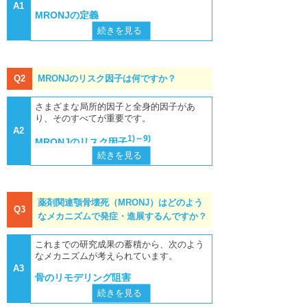
下関観光ガイド
A1
MRONJの定義
続きを見る
年賀状・暑中お見舞い
以下の3項目を満たした場合にMRONJと診
断されます。
BP(ビスホスホネート)やDmab(
デノスマ
ブ
)製剤による治療歴がある。
Q2
MRONJのリスク因子は何ですか？
8週間以上持続して、口腔・顎・顔面領
域に骨露出を認める。または口腔内、ある
さまざまな局所的因子と全身的因子があ
いは口腔外から骨を触知できる瘻孔を8週
り、そのすべてが重要です。
間以上認める。
A2
原則として、顎骨への放射線照射歴がな
1)～9)
MRONJのリスク因子
い。また顎骨病変が原発性がんや顎骨への
続きを見る
がん転移ではない。
薬剤関連因子
ビスホスホネート(B
※参考書籍
P)製剤およびデノスマブ
「薬剤関連顎骨壊死の病態と管理：顎骨
製剤（投与量；高用量＞
壊死検討委員会ポジションペーパー2023」
低用量、累積投与量）
薬剤関連顎骨壊死（MRONJ）はどのよう
顎骨壊死検討委員会
Q3
*BP製剤・・・①経口B
続きを見る
続きを見る
なメカニズムで発症・進展するんですか？
P製剤：アクトネル、フ
局所因子
歯周病、根尖病変、
ォサマック、ベネット、
顎骨骨髄炎、
インプラン
これまでの研究成果の蓄積から、次のよう
ボナロン、ボノテオ、ボ
ト
周囲炎などの顎骨に発
なメカニズムが考えられています。
ンビバ、リカルボン／②
症する感染性疾患（約
注射BP製剤：ゾメタ、
A3
骨のリモデリング阻害
5%）
ボナロン、ボンビバ、リ
続きを見る
続きを見る
侵襲的歯科治療（抜
クラスト
続きを見る
MRONJの病因において破骨細胞の活性阻
全身因子
糖尿病
歯60～70%、外科手術
*デノスマブ製剤・・・
害に伴う骨のリモデリング抑制が、MRON