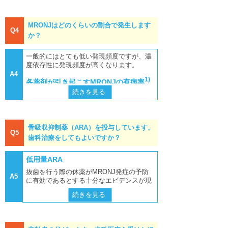
自己免疫疾患（全身
7%など）
プラリア、ランマーク
J発症の中心的な役割を果たしていること
性エリテマトーデス、関
口腔衛生状態の不良
抗スクレロスチン抗
1)～4)
を裏付けています
。
節リウマチ、シェーグレ
不適合義歯の使用
体製剤 ロモソズマブ
MRONJはどのくらいの割合で発生します
ン症候群）
Q4
（約7%）、過大な咬合
続きを見る
続きを見る
抗悪性腫瘍薬：殺細
細菌感染
か？
人工透析中の患者
力
胞性抗悪性腫瘍薬、血管
その他の因子
遺伝的要因（VEGF
歯周病の病因菌であるグラム陰性菌の表面
骨系統疾患（骨粗鬆
菲薄な粘膜に被覆さ
新生阻害薬（アバスチ
遺伝子、RBMS3遺伝
にあるリポ多糖LPSは、サイトカインを誘
症、骨軟化症ｍ、ビタミ
一般的にはとても低い発現頻度ですが、濃
れた部位
ン）、チロシンキナーゼ
子、SIRT1遺伝子のSNP
導し歯槽骨の破壊を起こすが、これがMRO
ンＤ欠乏、骨パジェット
度依存性に発現頻度が高くなります。
顎顔面領域における
阻害薬、mTOR阻害薬
s）
NJの発症に重要な役割を果たしているとの
病）
感染部位や炎症部位
A4
グルココルチコイド
1)
高い年齢
5)
血管に関する疾患
続きを見る
続きを見る
各薬剤が引き起こすMRONJの有病率
歯根端切除術
報告があります
。
免疫抑制薬：メトト
がん
～6)
インプラント
治療
続きを見る
レキサート、mTOR阻害
細菌感染がMRONJの発症だけでなく進展
貧血（Hb<10g/dL）
（約4%）
1)Ruggiero SL, Dodson TB, Fantasia J, Go
薬
6)～
生活習慣：喫煙、飲
薬剤
MRONJの有病率
odday R, Aghaloo T, Mehrotra B, O’Ryan
外傷や傷
にも関わっている可能性があります
F; American Association of Oral and Maxill
酒、肥満
好発部位：下顎（47
9)
。
ビスフォスフォネ
①0.02～0.05%
ofacial Surgeons. American Association of
併用薬剤（抗がん
～73%）、上顎（20～2
骨吸収抑制薬（ARA）を投与しています。
Oral and Maxillofacial Surgeons position pa
ート製剤（BP製
（抜歯：0～0.1
Q5
剤、ステロイドなど）
2.5%）、上下顎（4.5～
血管新生阻害
歯科治療をしてもよいですか？
per on medication-related osteonecrosis of
剤）
5%）
5.5%）、その他下顎隆
the jaw–2014 update. J Oral Maxillofac Sur
BP投与により抜歯窩の治癒過程の初期に
起、口蓋隆起、顎舌骨筋
g 2014; 72(10): 1938-1956.
①経口製剤
②5%未満（0～1
おいて新生血管が阻害され、微小血管数の
続きを見る
続きを見る
低用量ARA
線の隆起の存在
8%）（抜歯：1.6
減少が認められました。また、BPは骨芽
2)Khan AA, Morrison A, Hanley DA, Felsen
②注射製剤（
ゾメ
抜歯を行う際の休薬がMRONJ発症の予防
～14.8%）
細胞が産生する血管内皮細胞増殖因子（V
抗RANKL抗体製剤
①0.3%未満
berg D, McCauley LK, O’Ryan F, Reid IR,
A5
タ
）
に有効であるとする十分なエビデンスが現
EGF）を直接阻害し、骨形成および血管新
Ruggiero SL, Taguchi A, Tetradis S, Watts
①
プラリア
②5%未満（0～6.
時点では得られていません。
生を抑制することにより抜歯窩の治癒を遅
NB, Brandi ML, Peters E, Guise T, Eastell
続きを見る
9%）
R, Cheung AM, Morin SN, Masri B, Cooper
10)
延することが確認されました
。
②
ランマーク
高用量ARA
C, Morgan SL, Obermayer-Pietsch B, Lang
続きを見る
続きを見る
dahl BL, Al Dabagh R, Davison KS, Kendle
ARAと併用する血管新生阻害薬や抗悪性腫
がんの骨転移などで高用量ARAを投与中の
r DL, Sándor GK, Josse RG, Bhandari M,
瘍薬などの影響により骨の栄養供給が絶た
血管新生阻害薬
0.3～0.4%
患者さんは、慎重に抜歯の適否を判断し、