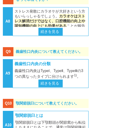
ch Gerontol Geriatr, 107: 104876, 2023.
BP製剤に関して、高用量で投与された患
Pandis N, Schiødt M, Klinge B. The effect
とは稀です。
歯科治療において
e on zoledronic acid-pretreated and lipopoly
7)～10)
者の1.6～32.1%
、低用量で投与され
of antiresorptive drugs on implant therapy:
saccharide-stimulated RAW 264.7 cells. E
2)Yamada S, Komiyama T, Ohi T, et al. : R
注意が必要
Systematic review and meta-analysis. Clin
ストレス発散にカラオケが大好きという方
9)
外科療法
とは、外科手術を伴う治療です。
た患者の0.104%に発症した
というデータ
xp Ther Med 400-405, 2018.
egular dental visits, periodontitis, tooth los
Oral Implants Res 2018; 29 Suppl 18: 54-9
もいらっしゃるでしょう。
カラオケはスト
があります。
s, and atherosclerosis: The Ohasama stud
2.
MRONJの治療法としては保存療法より外
6)Mawardi H, Giro G, et al : A role of oral b
レス解消だけではなく、口腔機能の向上や
A8
y. Journal of Periodontal Research, 57(3): 6
acteria in bis- phosphonate-induced osteon
科療法のほうがすぐれていること、外科療
1)Ruggiero SL, Dodson TB, Aghaloo T, Car
15～622, 2022.
認知機能の向上にも効果がある
ことが報告
7)Fliefel R, Tröltzsch M, Kühnisch J, Ehren
ecrosis of the jaw. J Dent Res 90: 1339, 20
lson ER, Ward BB, Kademani D. American
法の術式としては壊死骨のみの切除よりも
1)
続きを見る
されています
。
feld M, Otto S. Treatment strategies and o
11.
Association of Oral and Maxillofacial Surge
3)Awano S, Ansai T, Takata Y, et al. : Oral
周囲骨を含めた切除のほうが治癒率が高い
utcomes of bisphosphonate-related osteon
ons’ Position Paper on Medication-Related
health and mortality risk from pneumonia in
1)
カラオケのトレーニングで改善ができ
ecrosis of the jaw(BRONJ) with characteriz
ことが報告されています
。
7） Okamura M, Suzuki T, et al : Eﬀect of
Osteonecrosis of the jaw 2022 Update. 202
the elderly. J Dent Res, 87 (4): 334～339, 2
ation of patients: a systematic review. Int J
る口腔機能
Bacterial Infection on Bone Quality and Str
2.Doi: https://doi.org/10.1016/j.joms.2022.0
008.
Oral Maxillofac Surg 2015; 44(5): 568-585.
保存療法は
外科療法に比べて
治癒率が低い
ucture in Osteonecrosis of the Jaw by Bisp
2.
Q9
義歯性口内炎について教えてください。
１）舌圧向上
だけではなく、
腐骨分離まではかなりの長
hosphonate Administration. J Hard Tissue
4)Terpenning MS, Taylor GW, Lopatin DE,
8) 顎骨壊死検討委員会. 骨吸収抑制薬関連
期間を要する
ことから、
長期間にわたり患
2)Japanese Allied Committee on Osteonec
Biol 30: 323-330, 2021.
et al. : Aspiration pneumonia: dental and or
２）舌口唇運動機能改善
顎骨壊死の病態と管理：顎骨壊死検討委員
義歯性口内炎の分類
rosis of the Jaw, Yoneda T, Hagino H, Sugi
者さんのQOLが低下
すること、
長期間の骨
al risk factors in an older veteran populatio
会ポジションペーパー 2016.
(https://www.j
8)Sedghizadeh PP, Kumar SK, et al : Micro
moto T, Ohta H, Takahashi S, Soen S, Tag
n. J Am Geriatr Soc, 49(5): 557～563, 200
吸収抑制薬休薬による原疾患への悪影響が
３）口腔乾燥改善
義歯性口内炎はTypeⅠ、TypeⅡ、TypeⅢの3
soms.or.jp/medical/wp-content/uploads/201
bial bioﬁlms in osteomyelitis of the jaw and
uchi A, Nagata T, Urade M, Shibahara T, T
A9
1.
懸念される
こと、さらには
保存療法中に病
1)
5/08/position_paper2016.pdf)
つの異なったタイプに分けられます
。
osteonecrosis of the jaw secondary to bisp
oyosawa S. Antiresorptive agent-related os
ただし、口腔機能管理で最も重要なこと
変の拡大を認めることがしばしばある
こと
hosphonate therapy. J Am Dent Assoc 14
teonecrosis of the jaw: Position Paper 201
5)Sjögren P, Wårdh I, Zimmerman M, et al.
続きを見る
は、継続してもらうことです。
など、さまざまな問題があり、
外科療法を
9)Nocolatou-Galitis O, Kouri M, Papadopou
0: 1259-1265, 2009.
7 of the Japanese Allied Committee on Ost
TypeⅠ 局所型口蓋粘膜炎症
: Oral Care and Mortality in Older Adults wi
lou E, Vardas E, Galiti D, Epstein JB, Elad
第一選択治療とするのが適切
です。
eonecrosis of the Jaw. J Bone Miner Metab
th Pneumonia in Hospitals or Nursing Hom
義歯による外傷によって生じる赤い斑点が
そのためには、患者さんにとって無理なく
S, Campisi G, Tsoukalas N, Bektas-Kayha
9)Hansen T, Kunkel M, et al : Osteonecrosi
2017; 35(1): 6-19.
es: Systematic Review and Meta-Analysis.
見られ、口蓋粘膜の限られた範囲の炎症で
取り組んでいただくことができる方法とし
n K, Tan W, Body JJ, Migliorati C, Lalla R
外科療法を行う場合、休薬は治癒率には影
s of the jaws in patients treated with bispho
J Am Geriatr Soc, 64(10): 2109～2115, 201
す。
V; MASCC Bone Study Group. Osteonecro
sphonates – histomorphologic analysis in c
3)Ruggiero SL, Dodson TB, Fantasia J, Go
て、カラオケ訓練は提案しやすいですね。
2)
響しないことが明らかになりました
。保
Q10
顎関節脱臼について教えてください。
6.
sis of the jaw related to non-antiresorptive
omparison with infected osteoradionecrosi
odday R, Aghaloo T, Mehrotra B, O’Ryan
存療法の際の休薬には一定の効果はありま
medications: a systematic review. Support
TypeⅡ 全体型単純タイプ口蓋粘膜炎症
s. J Oral Pathol Med 35: 155-160, 2006.
F; American Association of Oral and Maxill
次のような口腔機能低下の兆候が認められ
6)Yoneyama T, Yoshida M, Ohrui T, et al.
すが、保存療法は一般に数カ月～数年を要
Care Cancer 2019; 27(2): 383-394.
ofacial Surgeons. American Association of
た場合、口腔機能検査を行い、口腔機能管
顎関節脱臼とは
Oral Care Reduces Pneumonia in Older Pa
義歯床に覆われている口蓋粘膜全体に拡が
することが多く、長期間の休薬が原疾患に
10)Wood J, Bonjean K, et al : Novel antian
Oral and Maxillofacial Surgeons position pa
tients in Nursing Homes. J Am Geriatr So
理につなげていきましょう。
る発赤、充血が見られます。その部の粘膜
※参考書籍
与える悪影響を考慮すると、
MRONJ治療
顎関節脱臼とは下顎顆頭が関節窩から転位
giogenic eﬀects of the bisphosphonate co
per on medication-related osteonecrosis of
c, 50(3) : 430～433, 2002.
A10
は委縮していて、表面はスムーズです。こ
「MRONJのリスクがある患者の歯科治
中の骨吸収抑制薬の休薬は行わないほうが
したままになることで、通常は顎関節隆起
the jaw – – 2014 update. J Oral Maxillofac
mpound zoledronic acid. J Pharmacol Exp