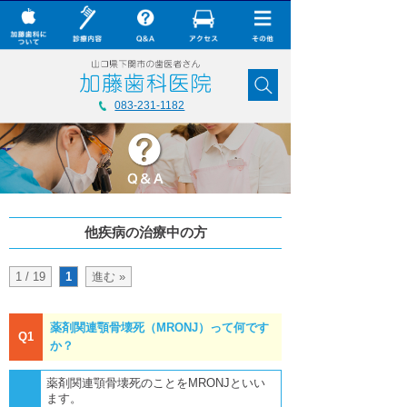
× CLOSE
加藤歯科について
083-231-1182
診療内容
Q&A
加藤歯科の最新技術
他疾病の治療中の方
コラム
ダウンロード
1 / 19
1
進む »
無料メール相談
薬剤関連顎骨壊死（MRONJ）って何です
Q1
スタッフ募集
か？
加藤歯科ブログ
薬剤関連顎骨壊死のことをMRONJといい
ます。