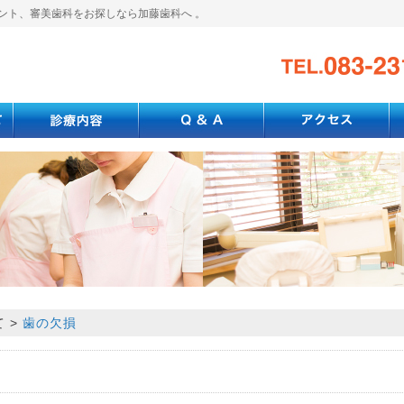
ント、審美歯科をお探しなら加藤歯科へ 。
て
>
歯の欠損