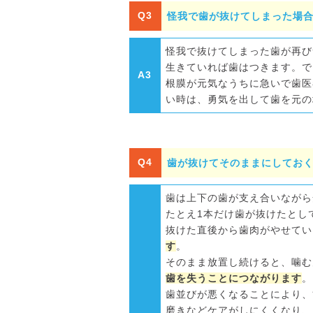
Q3
怪我で歯が抜けてしまった場
怪我で抜けてしまった歯が再び
生きていれば歯はつきます。で
A3
根膜が元気なうちに急いで歯医
い時は、勇気を出して歯を元の
Q4
歯が抜けてそのままにしてお
歯は上下の歯が支え合いながら
たとえ1本だけ歯が抜けたとし
抜けた直後から歯肉がやせてい
す
。
そのまま放置し続けると、噛む
歯を失うことにつながります
。
歯並びが悪くなることにより、
磨きなどケアがしにくくなり、