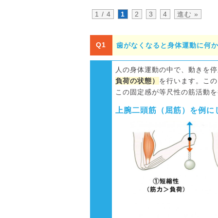
1 / 4
1
2
3
4
進む »
Q1
歯がなくなると身体運動に何
人の身体運動の中で、動きを停
負荷の状態）
を行います。この
この固定感が等尺性の筋活動を
上腕二頭筋（屈筋）を例に