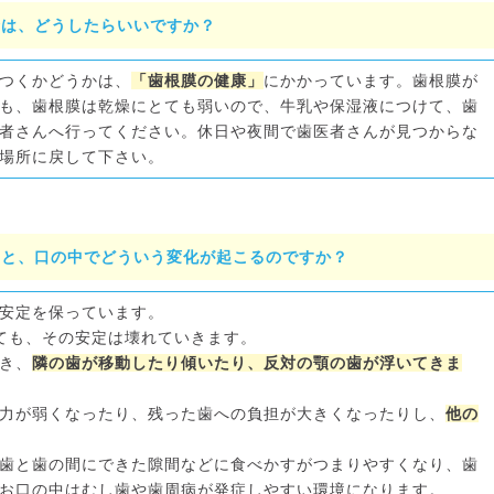
合は、どうしたらいいですか？
つくかどうかは、
「歯根膜の健康」
にかかっています。歯根膜が
も、歯根膜は乾燥にとても弱いので、牛乳や保湿液につけて、歯
者さんへ行ってください。休日や夜間で歯医者さんが見つからな
場所に戻して下さい。
くと、口の中でどういう変化が起こるのですか？
安定を保っています。
ても、その安定は壊れていきます。
き、
隣の歯が移動したり傾いたり、反対の顎の歯が浮いてきま
力が弱くなったり、残った歯への負担が大きくなったりし、
他の
歯と歯の間にできた隙間などに食べかすがつまりやすくなり、歯
お口の中はむし歯や歯周病が発症しやすい環境になります。