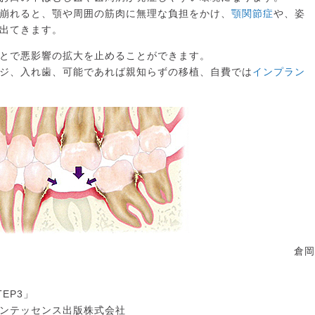
崩れると、顎や周囲の筋肉に無理な負担をかけ、
顎関節症
や、姿
出てきます。
とで悪影響の拡大を止めることができます。
ジ、入れ歯、可能であれば親知らずの移植、自費では
インプラン
。
倉
STEP3」
テッセンス出版株式会社