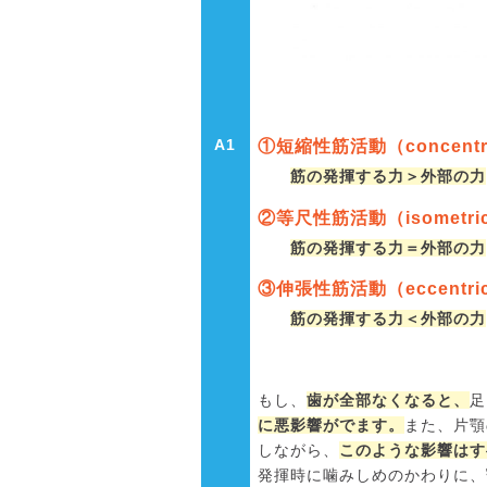
A1
①短縮性筋活動（concentric
筋の発揮する力＞外部の力
②等尺性筋活動（isometric 
筋の発揮する力＝外部の力
③伸張性筋活動（eccentric 
筋の発揮する力＜外部の力
もし、
歯が全部なくなると、
足
に悪影響がでます。
また、片顎
しながら、
このような影響はす
発揮時に噛みしめのかわりに、