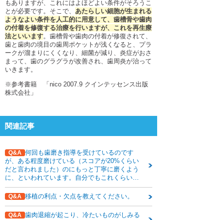
もありますが、これにはよほどよい条件がそろうこ
下関観光ガイド
とが必要です。そこで、
あたらしい細胞が生まれる
ようなよい条件を人工的に用意して、歯槽骨や歯肉
年賀状・暑中お見舞い
の付着を修復する治療を行いますが、これを再生療
法といいます
。歯槽骨や歯肉の付着が修復されて、
歯と歯肉の境目の歯周ポケットが浅くなると、プラ
ークが溜まりにくくなり、細菌が減り、炎症がおさ
まって、歯のグラグラが改善され、歯周炎が治って
いきます。
※参考書籍 「nico 2007.9 クインテッセンス出版
株式会社」
関連記事
何回も歯磨き指導を受けているのです
Q&A
が、ある程度磨けている（スコアが20%くらい
だと言われました）のにもっと丁寧に磨くよう
に、といわれています。自分でもこれくらいが
限界だと思いますし、自分で磨くよりも治療を
していただいた方が早く治るのではないでしょ
移植の利点・欠点を教えてください。
Q&A
うか？
歯肉退縮が起こり、冷たいものがしみる
Q&A