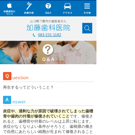
× CLOSE
加藤歯科について
083-231-1182
診療内容
Q&A
加藤歯科の最新技術
Q
uestion
コラム
再生するってどういうこと？
ダウンロード
A
nswer
無料メール相談
炎症や、過剰な力が原因で破壊されてしまった歯槽
スタッフ募集
骨や歯肉の付着が修復されていくこと
です。修復さ
れると、歯槽骨や付着のレベルは上昇に転じます。
加藤歯科ブログ
炎症がなくなりよい条件がそろうと、歯根膜の働き
で自然にあたらしい細胞が生まれて修復されること