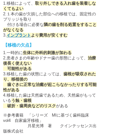
下関観光ガイド
1.移植によって、
取り外しできる入れ歯を装着しな
くてもよい
2.１本の歯が欠損した部位への移植では、固定性の
年賀状・暑中お見舞い
ブリッジを取り
付ける場合に必要な
隣の歯を削る処置をすること
がなくなる
3.
インプラント
より費用が安くすむ
【移植の欠点】
1.一時的に
生体に外科的刺激が加わる
2.患者さまの年齢やドナー歯の形態によって、
治療
後長く使えない
可能性がある
3.移植した歯の状態によっては、
歯根が吸収された
り、移植後の
歯ぐきに
正常な治癒が起こらなかったりする可能
性がある
4.移植した歯は天然歯であるため、天然歯がもって
いる
う蝕・歯根
破折・歯周炎などの
リスク
がある
※参考書籍 「シリーズ MIに基づく歯科臨床
vol4 自家歯牙移植」
月星光博 著 クインテッセンス出
版株式会社