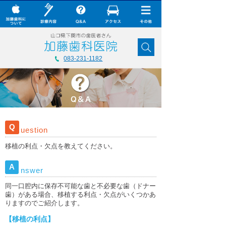
× CLOSE
加藤歯科について
083-231-1182
診療内容
Q&A
加藤歯科の最新技術
Q
uestion
コラム
移植の利点・欠点を教えてください。
ダウンロード
A
nswer
無料メール相談
同一口腔内に保存不可能な歯と不必要な歯（ドナー
スタッフ募集
歯）がある場合、移植する利点・欠点がいくつかあ
りますのでご紹介します。
加藤歯科ブログ
【移植の利点】