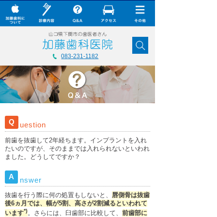
× CLOSE
加藤歯科について
083-231-1182
診療内容
Q&A
加藤歯科の最新技術
Q
uestion
コラム
前歯を抜歯して2年経ちます。インプラントを入れ
ダウンロード
たいのですが、そのままでは入れられないといわれ
ました。どうしてですか？
無料メール相談
A
nswer
スタッフ募集
抜歯を行う際に何の処置もしないと、
唇側骨は抜歯
加藤歯科ブログ
後6ヵ月では、幅が5割、高さが2割減るといわれて
*)
います
。さらには、臼歯部に比較して、
前歯部に