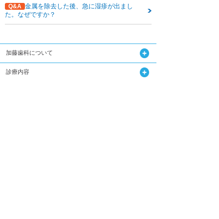
金属を除去した後、急に湿疹が出まし
Q&A
た。なぜですか？
加藤歯科について
診療内容
関連記事はこちら
Q&A
加藤歯科の設備機器
コラム
ダウンロード
無料メール相談
スタッフ募集
加藤歯科ブログ