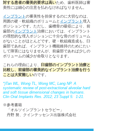
下関観光ガイド
対する患者の審美的要求は高い
ため、歯科医師は審
美性には細心の注意を払わなければなりません。
年賀状・暑中お見舞い
インプラント
の審美性を担保するのに大切なのは、
周囲の硬・軟組織のボリュームと
インプラント
埋入
ポジションです。ただし、歯槽骨の吸収により、前
歯部の
インプラント
治療においては、インプラント
の理想的な埋入ポジションに十分な骨のボリューム
がないことがほとんどです。硬・軟組織造成も、臼
歯部であれば、インプラント機能維持のためにたい
して障害にはなりませんが、前歯部であれば少しの
ボリュームの減少が命取りとなります。
これらの理由により、
臼歯部のインプラント治療と
比較し、前歯部の審美的なインプラント治療を行う
ことは大変難しい
のです。
*)Tan WL, Wong TL, Wong MC, Lang NP. A
systematic review of post-extractional alveolar hard
and soft tissue dimensional changes in humans.
Clin Oral Implants Res. 2012; 23 Suppl 5: 1-21.
※参考書籍
「オルソインプラントセラピー」
丹野 努、クインテッセンス出版株式会社