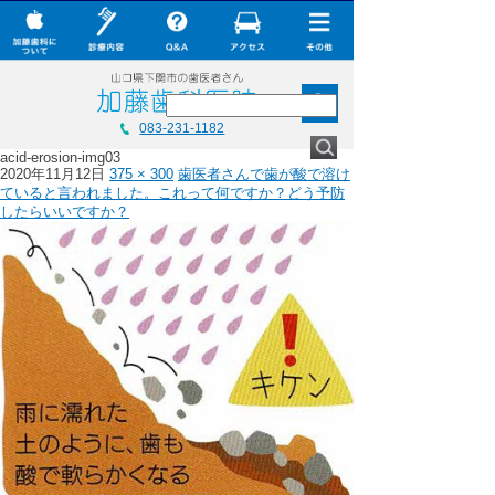
× CLOSE
加藤歯科について
診療内容
Q&A
加藤歯科について
083-231-1182
加藤歯科の設備機器
acid-erosion-img03
診療内容
2020年11月12日
375 × 300
歯医者さんで歯が酸で溶け
コラム
ていると言われました。これって何ですか？どう予防
Q&A
したらいいですか？
ダウンロード
加藤歯科の最新技術
無料メール相談
コラム
スタッフ募集
ダウンロード
加藤歯科ブログ
無料メール相談
下関観光ガイド
スタッフ募集
年賀状・暑中お見舞い
加藤歯科ブログ