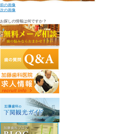
下関観光ガイド
PCサイトを見る
前の画像
次の画像
年賀状・暑中お見舞い
お探しの情報は何ですか？
〒750-0016 山口県下関市細江町1-3-2
083-231-1182
info@kato.or.jp
Copyright c Kato Dental Clinic. All Right Reserved.