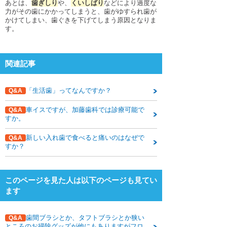
あとは、
歯ぎしり
や、
くいしばり
などにより過度な
下関観光ガイド
力がその歯にかかってしまうと、歯がゆすられ歯が
かけてしまい、歯ぐきを下げてしまう原因となりま
年賀状・暑中お見舞い
す。
関連記事
「生活歯」ってなんですか？
Q&A
車イスですが、加藤歯科では診療可能で
Q&A
すか。
新しい入れ歯で食べると痛いのはなぜで
Q&A
すか？
このページを見た人は以下のページも見てい
ます
歯間ブラシとか、タフトブラシとか狭い
Q&A
ところのお掃除グッズが他にもありますがフロ