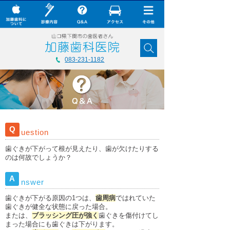
× CLOSE
加藤歯科について
083-231-1182
診療内容
Q&A
加藤歯科の最新技術
Q
uestion
コラム
歯ぐきが下がって根が見えたり、歯が欠けたりする
ダウンロード
のは何故でしょうか？
無料メール相談
A
nswer
スタッフ募集
歯ぐきが下がる原因の1つは、
歯周病
ではれていた
歯ぐきが健全な状態に戻った場合。
加藤歯科ブログ
または、
ブラッシング圧が強く
歯ぐきを傷付けてし
まった場合にも歯ぐきは下がります。