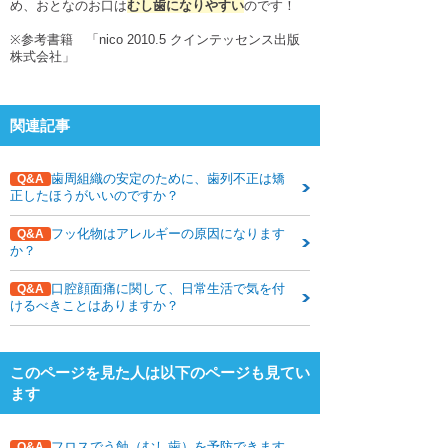
め、おとなのお口は
むし歯になりやすい
のです！
下関観光ガイド
※参考書籍 「nico 2010.5 クインテッセンス出版
年賀状・暑中お見舞い
株式会社」
関連記事
歯周組織の安定のために、歯列不正は矯
Q&A
正したほうがいいのですか？
フッ化物はアレルギーの原因になります
Q&A
か？
口腔顔面痛に関して、日常生活で気を付
Q&A
けるべきことはありますか？
このページを見た人は以下のページも見てい
ます
フロスでう蝕（むし歯）を予防できます
Q&A