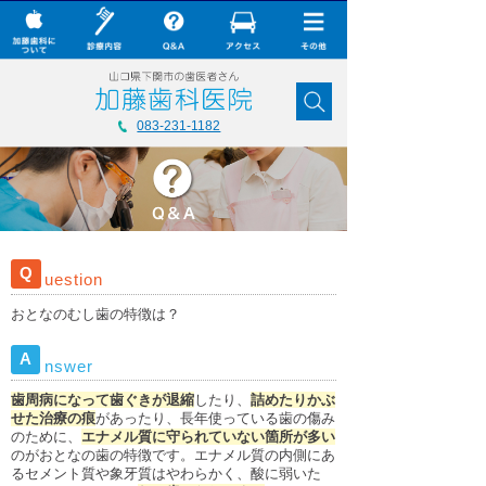
× CLOSE
加藤歯科について
083-231-1182
診療内容
Q&A
加藤歯科の最新技術
Q
uestion
コラム
おとなのむし歯の特徴は？
ダウンロード
A
nswer
無料メール相談
歯周病になって歯ぐきが退縮
したり、
詰めたりかぶ
スタッフ募集
せた治療の痕
があったり、長年使っている歯の傷み
のために、
エナメル質に守られていない箇所が多い
加藤歯科ブログ
のがおとなの歯の特徴です。エナメル質の内側にあ
るセメント質や象牙質はやわらかく、酸に弱いた