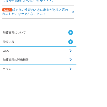
しながら治療したいのですが・・・。
歯ぐきの検査のときに出血があると言わ
Q&A
れました。なぜそんなことに？
加藤歯科について
診療内容
Q&A
加藤歯科の設備機器
コラム
ダウンロード
関連記事はこちら
無料メール相談
スタッフ募集
加藤歯科ブログ