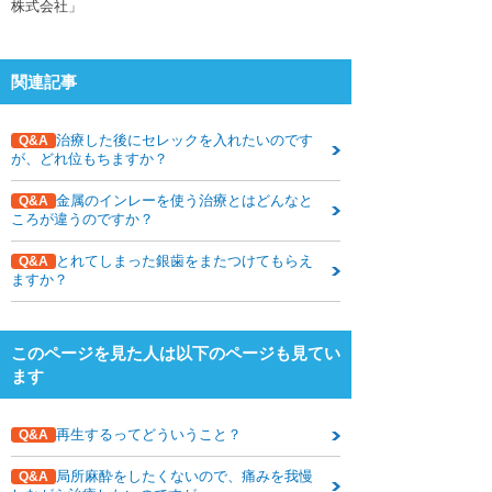
株式会社」
下関観光ガイド
年賀状・暑中お見舞い
関連記事
治療した後にセレックを入れたいのです
Q&A
が、どれ位もちますか？
金属のインレーを使う治療とはどんなと
Q&A
ころが違うのですか？
とれてしまった銀歯をまたつけてもらえ
Q&A
ますか？
このページを見た人は以下のページも見てい
ます
再生するってどういうこと？
Q&A
局所麻酔をしたくないので、痛みを我慢
Q&A