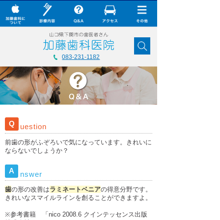
× CLOSE
加藤歯科について
083-231-1182
診療内容
Q&A
加藤歯科の最新技術
Q
uestion
コラム
前歯の形がふぞろいで気になっています。きれいに
ダウンロード
ならないでしょうか？
無料メール相談
A
nswer
スタッフ募集
歯
の形の改善は
ラミネートベニア
の得意分野です。
きれいなスマイルラインを創ることができますよ。
加藤歯科ブログ
※参考書籍 「nico 2008.6 クインテッセンス出版