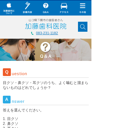
× CLOSE
加藤歯科について
083-231-1182
診療内容
Q&A
加藤歯科の最新技術
Q
uestion
コラム
目クソ・鼻クソ・耳クソのうち、よく噛むと溜まら
ダウンロード
ないものはどれでしょうか？
無料メール相談
A
nswer
スタッフ募集
答えを選んでください。
目クソ
加藤歯科ブログ
鼻クソ