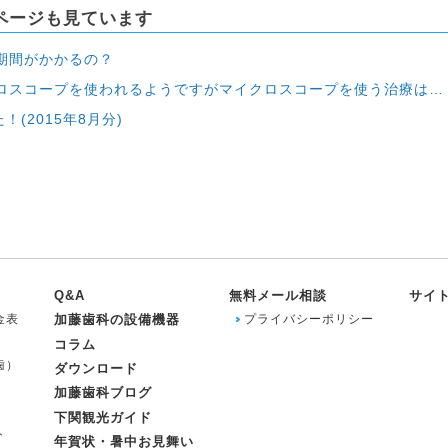
ページも見ています
期間がかかるの？
を使う治療は保険外診療、自費になりますか？その場合、おいくら程でしょうか？その金額が自分には高い場合、保険治療のみで歯内治療をしてもらう事は可能でしょうか？
！(2015年8月分)
Q&A
無料メール相談
サイ
金表
加藤歯科の設備機器
プライバシーポリシー
コラム
歯）
ダウンロード
加藤歯科ブログ
下関観光ガイド
ト
年賀状・暑中お見舞い