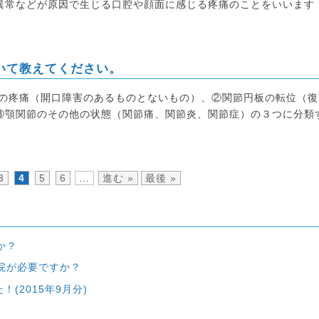
異常などが原因で生じる口腔や顔面に感じる疼痛のことをいいます
いて教えてください。
筋の疼痛（開口障害のあるものとないもの）、②関節円板の転位（復
③顎関節のその他の状態（関節痛、関節炎、関節症）の３つに分類
3
4
5
6
...
進む »
最後 »
か？
院が必要ですか？
！(2015年9月分)