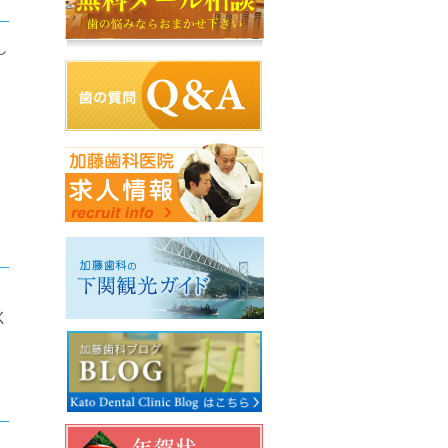
し
っ
く
、