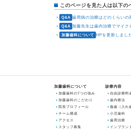
このページを見た人は以下の
歯周病の治療はどのくらいの
Q&A
加藤先生は歯内治療でマイクロスコープを使われるようですがマイクロスコープ
Q&A
HPを更新しました
加藤歯科について
加藤歯科について
診療内容
加藤歯科の7つの強み
自由診療料
加藤歯科のこだわり
歯内療法
院長プロフィール
義歯（入れ
チーム構成
小児歯科
アクセス
歯周治療
スタッフ募集
インプラン