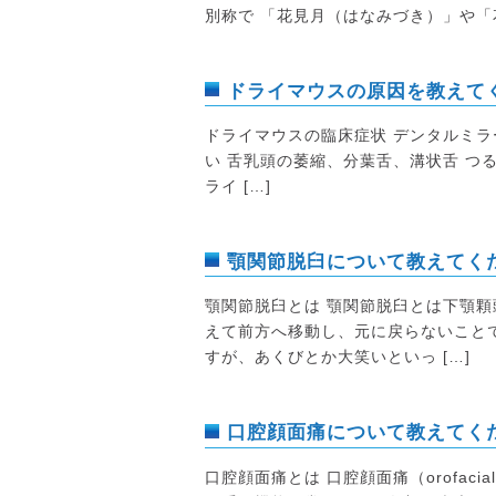
別称で 「花見月（はなみづき）」や「
ドライマウスの原因を教えて
ドライマウスの臨床症状 デンタルミラ
い 舌乳頭の萎縮、分葉舌、溝状舌 つ
ライ […]
顎関節脱臼について教えてく
顎関節脱臼とは 顎関節脱臼とは下顎
えて前方へ移動し、元に戻らないこと
すが、あくびとか大笑いといっ […]
口腔顔面痛について教えてく
口腔顔面痛とは 口腔顔面痛（orofac