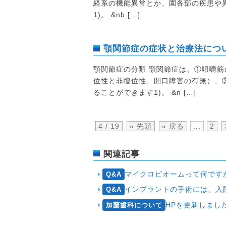
経系の機能異常とか、園各部の疾患や
1)。 &nb […]
顎関節症の症状と治療法につ
顎関節症の分類 顎関節症は、①咀嚼
位性と非復位性、開口障害の有無）、
ることができます1)。 &n […]
4 / 19
« 先頭
« 戻る
...
2
関連記事
マイクロビオームって何です
Q&A
インプラントの手術には、入
Q&A
HPを更新しました
加藤歯科について