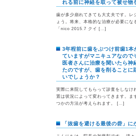
れる前に神経を取って被せ物
歯が多少崩れてきても大丈夫です。レ
ょう。将来、本格的な治療が必要にな
「nico 2015.7 クイ […]
3年程前に歯をぶつけ前歯1本
ていますがマニキュアなので
医者さんに治療を聞いたら神
たのですが、歯を削ることに
いでしょうか？
実際に来院してもらって診査をしなけ
置は状況によって変わってきます。ま
つかの方法が考えられます。 […]
「抜歯を避ける最後の砦」に
こんにちは。院長の加藤彰です。 清々