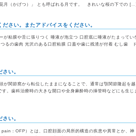
花月（かげつ）」 とも呼ばれる月です。 きれいな桜の下での […
ください。またアドバイスをください。
ーが粘膜や舌に張りつく 唾液が泡立つ 口腔底に唾液がたまってい
るつるの歯肉 光沢のある口腔粘膜 口蓋や歯に残渣が付着 むし歯 
ださい。
顆頭が関節窩から転位したままになることで、通常は顎関節隆起を越
です。歯科治療時の大きな開口や全身麻酔時の挿管時などにも生じ
ださい。
ial pain：OFP）とは、口腔顔面の局所的構造の疾患や異常とか、神