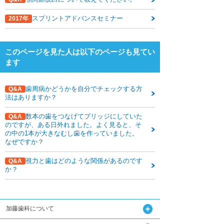
下関観光ガイド
スプリントアドバンスセミナー
2017年
年賀状・暑中お見舞い
このページを見た人は以下のページも見てい
ます
歯周病かどうかを自分でチェックする方
Q&A
法はありますか？
数本の歯をつなげてブリッジにしていた
Q&A
のですが、ある日外れました。よく見ると、そ
の中の1本が大きなむし歯を作っていました。
なぜですか？
視力と歯はどのような関係があるのです
Q&A
か？
加藤歯科について