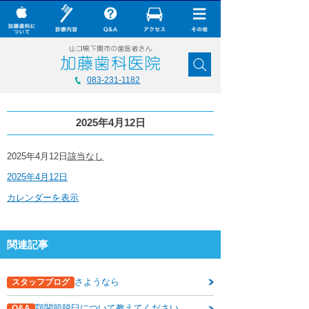
× CLOSE
加藤歯科について
083-231-1182
診療内容
2025年4月12日
Q&A
加藤歯科の最新技術
2025
2025年4月12日
該当なし
年
2025年4月12日
4
コラム
月
カレンダーを表示
12
ダウンロード
日
無料メール相談
関連記事
スタッフ募集
さようなら
スタッフブログ
加藤歯科ブログ
顎関節脱臼について教えてください。
Q&A