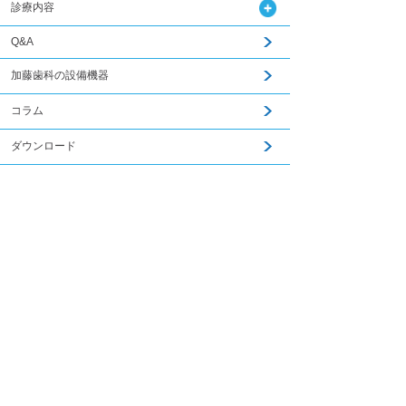
診療内容
Q&A
加藤歯科の設備機器
コラム
ダウンロード
無料メール相談
関連記事はこちら
スタッフ募集
加藤歯科ブログ
下関観光ガイド
年賀状・暑中お見舞い
PCサイトを見る