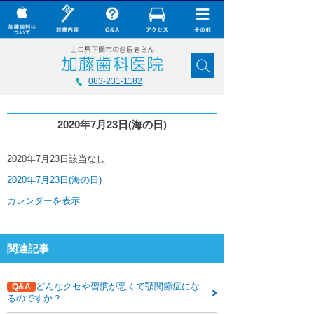
× CLOSE
加藤歯科について
083-231-1182
診療内容
2020年7月23日(海の日)
Q&A
加藤歯科の最新技術
2020
2020年7月23日
該当なし
年
2020年7月23日(海の日)
7
コラム
月
カレンダーを表示
23
ダウンロード
日
(海
無料メール相談
の
関連記事
日)
スタッフ募集
どんなクセや習慣が悪くて顎関節症にな
Q&A
加藤歯科ブログ
るのですか？