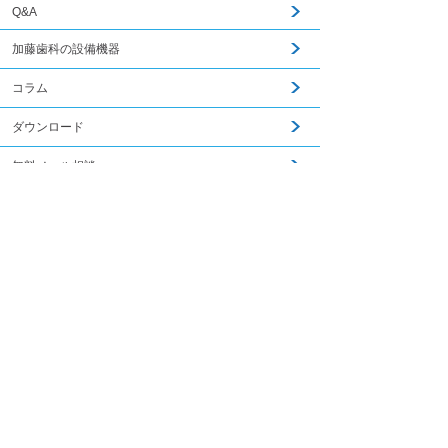
Q&A
加藤歯科の設備機器
コラム
ダウンロード
無料メール相談
関連記事はこちら
スタッフ募集
加藤歯科ブログ
下関観光ガイド
年賀状・暑中お見舞い
PCサイトを見る