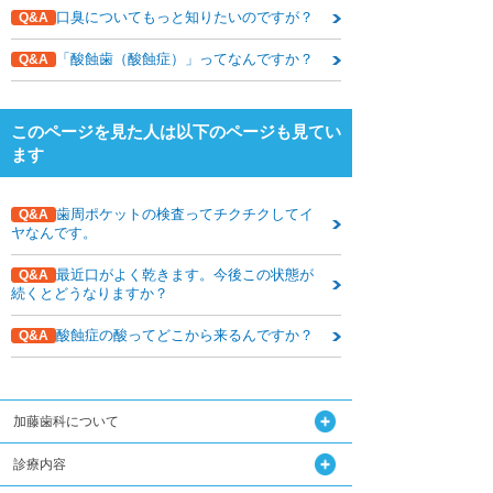
下関観光ガイド
口臭についてもっと知りたいのですが？
Q&A
年賀状・暑中お見舞い
「酸蝕歯（酸蝕症）」ってなんですか？
Q&A
このページを見た人は以下のページも見てい
ます
歯周ポケットの検査ってチクチクしてイ
Q&A
ヤなんです。
最近口がよく乾きます。今後この状態が
Q&A
続くとどうなりますか？
酸蝕症の酸ってどこから来るんですか？
Q&A
加藤歯科について
診療内容