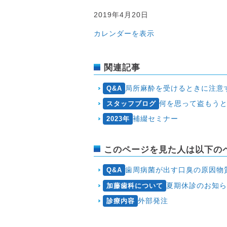
2019
2019年4月20日
年
カレンダーを表示
4
月
20
関連記事
日
(土
局所麻酔を受けるときに注意
Q&A
曜
何を思って盗もう
スタッフブログ
日
補綴セミナー
午
2023年
後
診
このページを見た人は以下の
療)
歯周病菌が出す口臭の原因物
Q&A
夏期休診のお知
加藤歯科について
外部発注
診療内容