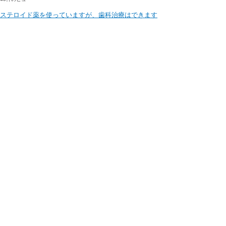
ステロイド薬を使っていますが、歯科治療はできます
か？
38件のビュー
うちの娘は歯ぐきにメラニン色素が沈着しています。
どうしたらよいでしょうか？
35件のビュー
医院情報
〒750-0016
山口県下関市細江町1-3-2
TEL
083-231-1182
E-mail
info@kato.or.jp
アクセスマップ
受付時間（日曜・祝日定休）
平日／午前9:00～ 午後6:30
木曜・土曜／午後1:00まで
関連記事