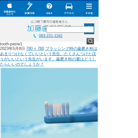
× CLOSE
加藤歯科について
診療内容
Q&A
加藤歯科について
083-231-1182
加藤歯科の設備機器
tooth-paste1
診療内容
2023年5月8日
780 × 780
ブラッシング時の歯磨き粉は
コラム
あまりつけなくていいという先生、たくさんつけたほ
Q&A
うがいいという先生がいます。歯磨き粉の量はどうし
たらいいのでしょうか？
ダウンロード
加藤歯科の最新技術
無料メール相談
コラム
スタッフ募集
ダウンロード
加藤歯科ブログ
無料メール相談
下関観光ガイド
スタッフ募集
年賀状・暑中お見舞い
加藤歯科ブログ