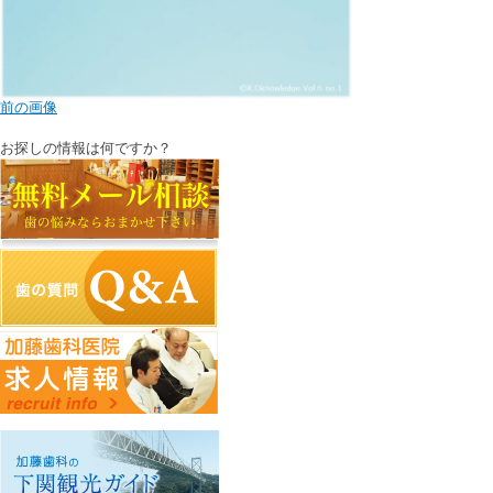
下関観光ガイド
PCサイトを見る
年賀状・暑中お見舞い
前の画像
お探しの情報は何ですか？
〒750-0016 山口県下関市細江町1-3-2
083-231-1182
info@kato.or.jp
Copyright c Kato Dental Clinic. All Right Reserved.