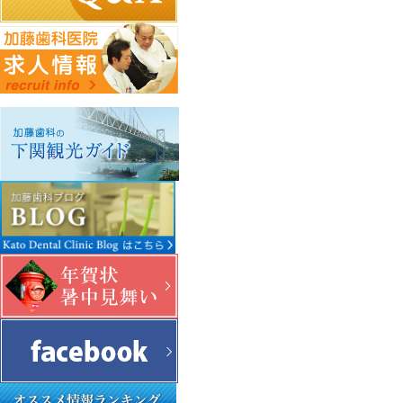
下関観光ガイド
PCサイトを見る
年賀状・暑中お見舞い
〒750-0016 山口県下関市細江町1-3-2
083-231-1182
info@kato.or.jp
Copyright c Kato Dental Clinic. All Right Reserved.