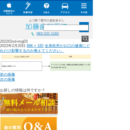
× CLOSE
加藤歯科について
診療内容
Q&A
加藤歯科について
083-231-1182
加藤歯科の設備機器
202202sd-img03
診療内容
2022年2月20日
896 × 182
全身疾患がお口の健康にど
コラム
れだけ影響するのか教えてください。
Q&A
ダウンロード
加藤歯科の最新技術
無料メール相談
前の画像
コラム
次の画像
スタッフ募集
ダウンロード
お探しの情報は何ですか？
加藤歯科ブログ
無料メール相談
下関観光ガイド
スタッフ募集
年賀状・暑中お見舞い
加藤歯科ブログ