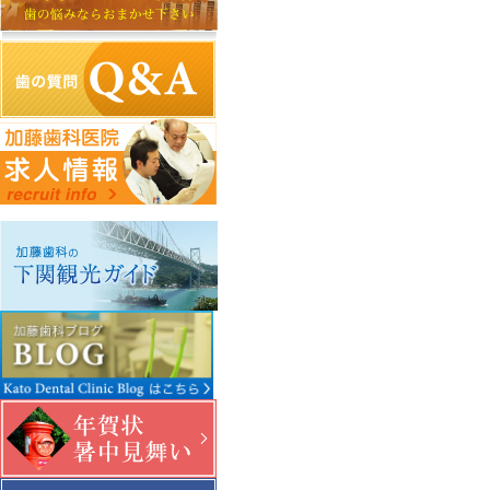
下関観光ガイド
PCサイトを見る
年賀状・暑中お見舞い
〒750-0016 山口県下関市細江町1-3-2
083-231-1182
info@kato.or.jp
Copyright c Kato Dental Clinic. All Right Reserved.