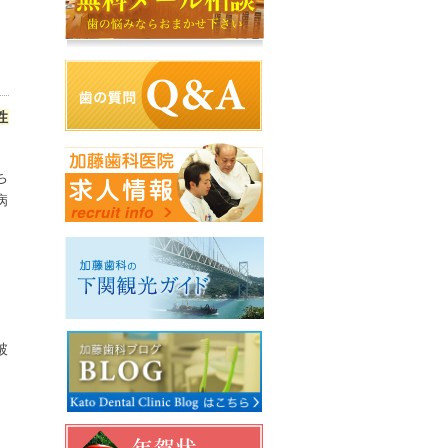
性
ち
病
。
破
。