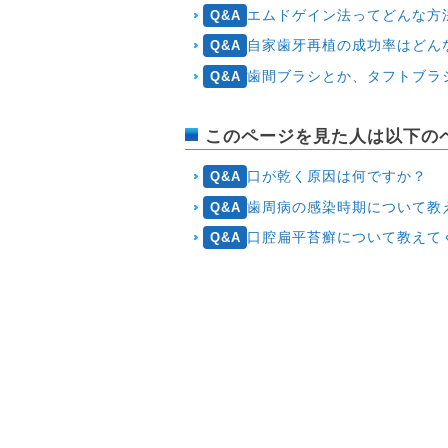
エムドゲイン法ってどんな方
Q&A
自家歯牙再植の成功率はどん
Q&A
歯間ブラシとか、タフトブラシとか狭
Q&A
このページを見た人は以下の
口が乾く原因は何ですか？
Q&A
歯周病の感染時期について教
Q&A
口腔扁平苔癬について教えて
Q&A