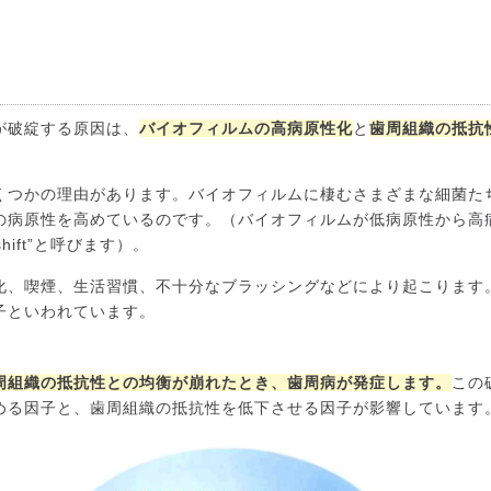
。
が破綻する原因は、
バイオフィルムの高病原性化
と
歯周組織の抵抗
くつかの理由があります。バイオフィルムに棲むさまざまな細菌た
の病原性を高めているのです。（バイオフィルムが低病原性から高
shift”と呼びます）。
化、喫煙、生活習慣、不十分なブラッシングなどにより起こります
子といわれています。
周組織の抵抗性との均衡が崩れたとき、歯周病が発症します。
この
める因子と、歯周組織の抵抗性を低下させる因子が影響しています