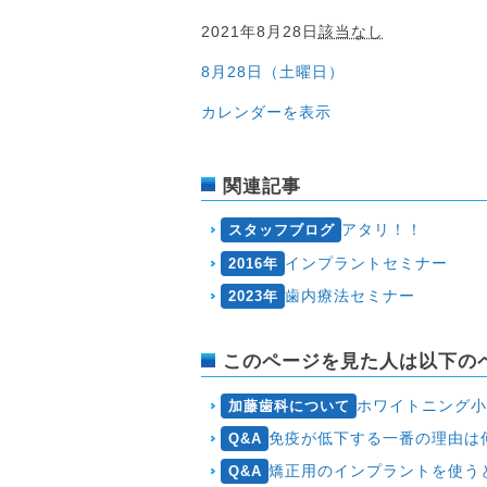
8
2021年8月28日
該当なし
月
8月28日（土曜日）
28
日
カレンダーを表示
（土
曜
日）
関連記事
アタリ！！
スタッフブログ
インプラントセミナー
2016年
歯内療法セミナー
2023年
このページを見た人は以下の
ホワイトニング
加藤歯科について
免疫が低下する一番の理由は
Q&A
矯正用のインプラントを使う
Q&A