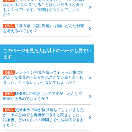
下関観光ガイド
なかがネバネバになることはないだろうとタカ
をくくっています。実際はどうなんでしょう
年賀状・暑中お見舞い
か？
片噛み癖（偏咀嚼癖）は顔にどんな影響
Q&A
を与えるのですか？
このページを見た人は以下のページも見てい
ます
レントゲン写真を撮ってもらった歯に針
Q&A
のような器具の一部が折れこんでいると言われ
ました。とらないといけないでしょうか？
MRONJに罹患したのですが、どんな治
Q&A
療法があるのでしょうか？
交通事故で歯が抜け落ちてしまいました
Q&A
が、そんな歯でも再植ができると聞きました。
脱落後、どのくらいの時間までなら再植できま
すか？