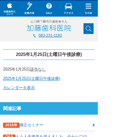
× CLOSE
加藤歯科について
083-231-1182
診療内容
2025年1月25日(土曜日午後診療)
Q&A
加藤歯科の最新技術
2025
2025年1月25日
該当なし
年
2025年1月25日(土曜日午後診療)
1
コラム
月
カレンダーを表示
25
ダウンロード
日
(土
無料メール相談
曜
関連記事
日
午
スタッフ募集
後
診
矯正セミナー
2016年
加藤歯科ブログ
療)
もう人生後半を迎えました。今から口の
Q&A