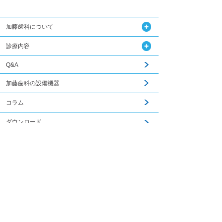
加藤歯科について
診療内容
Q&A
加藤歯科の設備機器
コラム
ダウンロード
関連記事はこちら
無料メール相談
スタッフ募集
加藤歯科ブログ
下関観光ガイド
年賀状・暑中お見舞い