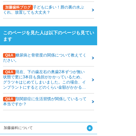
下関観光ガイド
子どもに多い！唇の裏の水ぶ
加藤歯科ブログ
くれ、放置しても大丈夫？
年賀状・暑中お見舞い
このページを見た人は以下のページも見てい
ます
糖尿病と骨密度の関係について教えてく
Q&A
ださい。
現在、下の歯左右の奥歯2本ずつが無い
Q&A
状態で更に3本目も負担がかかっているため、
グラツキはじめてしまいました。この場合、イ
ンプラントにするとどのくらい金額がかかるの
でしょうか？
顎関節症に生活習慣が関係しているって
Q&A
本当ですか？
加藤歯科について