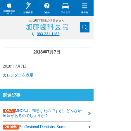
× CLOSE
加藤歯科について
083-231-1182
診療内容
2018年7月7日
Q&A
加藤歯科の最新技術
2018
2018年7月7日
年
カレンダーを表示
7
コラム
月
7
ダウンロード
日
関連記事
無料メール相談
スタッフ募集
MRONJに罹患したのですが、どんな治
Q&A
療法があるのでしょうか？
加藤歯科ブログ
Proffesional Dentistry Summit
2016年