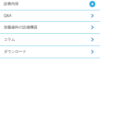
診療内容
Q&A
加藤歯科の設備機器
コラム
ダウンロード
無料メール相談
関連記事はこちら
スタッフ募集
加藤歯科ブログ
下関観光ガイド
年賀状・暑中お見舞い
PCサイトを見る