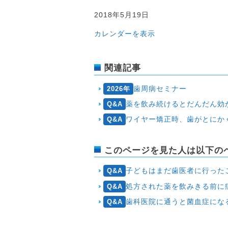
2018
2018年5月19日
年
カレンダーを表示
5
月
19
関連記事
日
歯周病セミナー
2026年
薬を飲み続けるとだんだん効
Q&A
ワイヤー矯正時、歯がとにか
Q&A
このページを見た人は以下の
子どもはまだ歯医者に行ったことがありません。永久歯が
Q&A
処方された薬を飲みきる前に
Q&A
歯科医院に通うと菌血症にな
Q&A