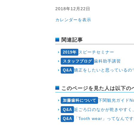
2018
2018年12月22日
年
カレンダーを表示
12
月
22
関連記事
日
(土
スピーチセミナー
2019年
曜
歯科助手講習
スタッフブログ
日
矯正をしたいと思っているのですが、糸切
午
Q&A
後
診
このページを見た人は以下の
療)
下関観光ガイドN
加藤歯科について
近ごろ口のなかが乾きやすく
Q&A
「Tooth wear」ってなんで
Q&A