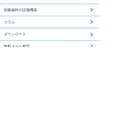
加藤歯科の設備機器
コラム
ダウンロード
無料メール相談
関連記事はこちら
スタッフ募集
加藤歯科ブログ
下関観光ガイド
年賀状・暑中お見舞い
PCサイトを見る