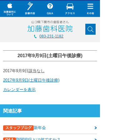
× CLOSE
加藤歯科について
083-231-1182
診療内容
2017年9月9日(土曜日午後診療)
Q&A
加藤歯科の最新技術
2017
2017年9月9日
該当なし
年
2017年9月9日(土曜日午後診療)
9
コラム
月
カレンダーを表示
9
ダウンロード
日
(土
無料メール相談
曜
関連記事
日
午
スタッフ募集
後
診
新年会
スタッフブログ
加藤歯科ブログ
療)
顎関節症とは何ですか？
Q&A