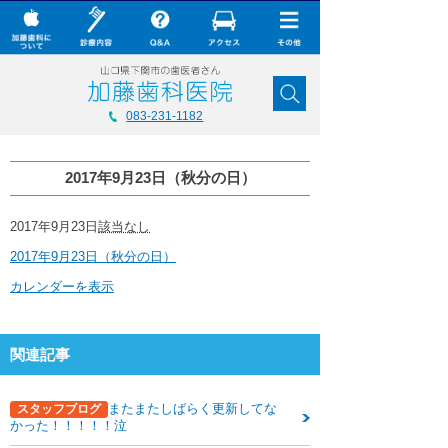
× CLOSE
加藤歯科について
083-231-1182
診療内容
2017年9月23日（秋分の日）
Q&A
加藤歯科の最新技術
2017
2017年9月23日
該当なし
年
2017年9月23日（秋分の日）
9
コラム
月
カレンダーを表示
23
ダウンロード
日
（秋
無料メール相談
分
関連記事
の
日）
スタッフ募集
またまたしばらく更新してな
スタッフブログ
加藤歯科ブログ
かった！！！！！泣