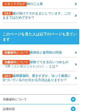
下関観光ガイド
例の三人衆
スタッフブログ
年賀状・暑中お見舞い
歯が抜けてそのままにしています。この
Q&A
ままではだめですか？
このページを見た人は以下のページも見てい
ます
糖尿病と歯周病の関係
加藤歯科について
保険でできる白いつめもの
加藤歯科について
「CR（コンポジットレジン）」とは？
歯槽膿漏時、磨きすぎか、治って健康に
Q&A
近づいているのか分かる方法はありますか？
加藤歯科について
診療内容