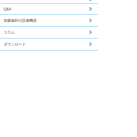
Q&A
加藤歯科の設備機器
コラム
ダウンロード
無料メール相談
関連記事はこちら
スタッフ募集
加藤歯科ブログ
下関観光ガイド
年賀状・暑中お見舞い
PCサイトを見る