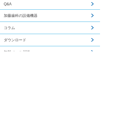
Q&A
加藤歯科の設備機器
コラム
ダウンロード
無料メール相談
関連記事はこちら
スタッフ募集
加藤歯科ブログ
下関観光ガイド
年賀状・暑中お見舞い
PCサイトを見る