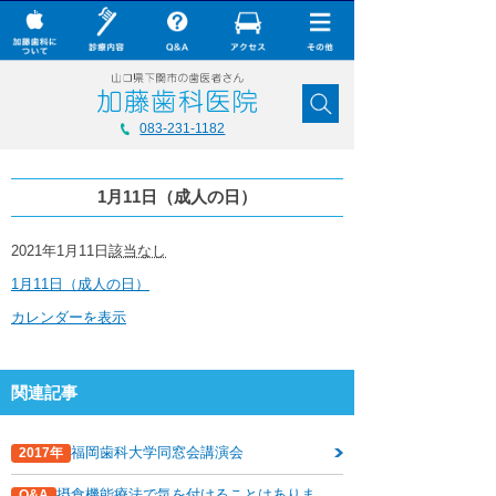
× CLOSE
加藤歯科について
083-231-1182
診療内容
1月11日（成人の日）
Q&A
加藤歯科の最新技術
1
2021年1月11日
該当なし
月
1月11日（成人の日）
11
コラム
日
カレンダーを表示
（成
ダウンロード
人
の
無料メール相談
日）
関連記事
スタッフ募集
福岡歯科大学同窓会講演会
2017年
加藤歯科ブログ
摂食機能療法で気を付けることはありま
Q&A