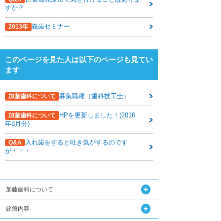
下関観光ガイド
すか？
年賀状・暑中お見舞い
義歯セミナー
2013年
このページを見た人は以下のページも見てい
ます
募集職種（歯科技工士）
加藤歯科について
HPを更新しました！(2016
加藤歯科について
年8月分)
入れ歯をすると吐き気がするのです
Q&A
が・・・
加藤歯科について
診療内容