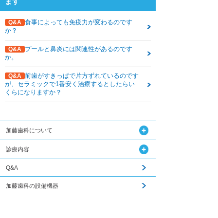
ます
食事によっても免疫力が変わるのです
Q&A
か？
プールと鼻炎には関連性があるのです
Q&A
か。
前歯がすきっぱで片方ずれているのです
Q&A
が、セラミックで1番安く治療するとしたらい
くらになりますか？
加藤歯科について
診療内容
Q&A
加藤歯科の設備機器
コラム
関連記事はこちら