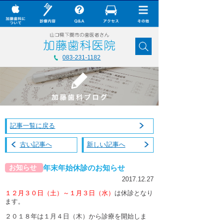
× CLOSE
加藤歯科について
083-231-1182
診療内容
Q&A
加藤歯科の最新技術
記事一覧に戻る
コラム
古い記事へ
新しい記事へ
ダウンロード
年末年始休診のお知らせ
お知らせ
無料メール相談
2017.12.27
スタッフ募集
１２月３０日（土）～１月３日（水）
は休診となり
ます。
加藤歯科ブログ
２０１８年は１月４日（木）から診療を開始しま