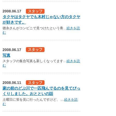
下関観光ガイド
2008.06.17
スタッフ
年賀状・暑中お見舞い
タクヤはタクヤでも木村じゃない方のタクヤ
が好きです。
徳永さんがコンビニで見つけたという青…
続きを読
む
2008.06.17
スタッフ
写真
スタッフの集合写真も新しくなってます…
続きを読
む
2008.06.11
スタッフ
家の前のどぶ川で一匹飛んでるのを見てびっ
くりしました。おとといの話
土曜日に蛍を見に行ったんですけど、 …
続きを読
む