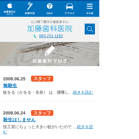
× CLOSE
加藤歯科について
083-231-1182
診療内容
Q&A
加藤歯科の最新技術
2008.06.25
スタッフ
コラム
無殺生
蚊をる（かをる・名前） は、捕獲し…
続きを読む
ダウンロード
無料メール相談
2008.06.24
スタッフ
スタッフ募集
殺生はしません
技工室にちょっと大きい蚊がいたので …
続きを読
加藤歯科ブログ
む