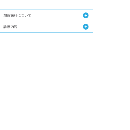
加藤歯科について
診療内容
Q&A
関連記事はこちら
加藤歯科の設備機器
コラム
ダウンロード
無料メール相談
スタッフ募集
加藤歯科ブログ
下関観光ガイド
年賀状・暑中お見舞い