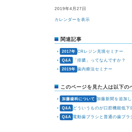
2019
2019年4月27日
年
カレンダーを表示
4
月
27
関連記事
日
(土
CRレジン充填セミナー
2017年
曜
「排膿」ってなんですか？
Q&A
日
歯内療法セミナー
~12:00)
2019年
このページを見た人は以下の
加藤新聞を追加しま
加藤歯科について
どういうものが口腔機能低下
Q&A
電動歯ブラシと普通の歯ブラ
Q&A