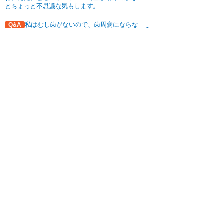
とちょっと不思議な気もします。
私はむし歯がないので、歯周病にならな
Q&A
いですよね？
関連記事はこちら
加藤歯科について
診療内容
Q&A
加藤歯科の設備機器
コラム
ダウンロード
無料メール相談
スタッフ募集