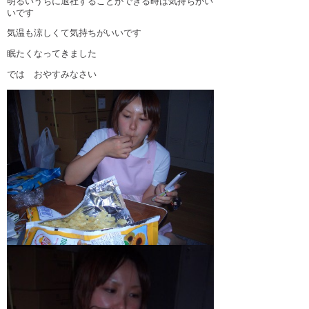
明るいうちに退社することができる時は気持ちがい
下関観光ガイド
いです
年賀状・暑中お見舞い
気温も涼しくて気持ちがいいです
眠たくなってきました
では おやすみなさい