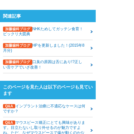
関連記事
NHKためしてガッテン食育！
加藤歯科ブログ
ビックリ大図典
HPを更新しました！(2015年8
加藤歯科ブログ
月分)
口臭の原因は舌にあり!?正し
加藤歯科ブログ
い舌ケアでいざ改善！
このページを見た人は以下のページも見てい
ます
インプラント治療に不適応なケースは何
Q&A
ですか？
マウスピース矯正にとても興味がありま
Q&A
す。目立たないし取り外せるのが魅力ですよ
ね。ただ、なぜマウスピースで歯が動くのかな