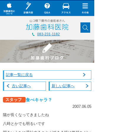
× CLOSE
加藤歯科について
083-231-1182
診療内容
Q&A
加藤歯科の最新技術
記事一覧に戻る
コラム
古い記事へ
新しい記事へ
ダウンロード
食べキャラ？
スタッフ
無料メール相談
2007.06.05
スタッフ募集
陽が長くなってきましたね
加藤歯科ブログ
八時とかでも明るいです