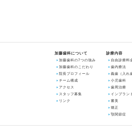
加藤歯科について
診療内容
加藤歯科の7つの強み
自由診療料
加藤歯科のこだわり
歯内療法
院長プロフィール
義歯（入れ
チーム構成
小児歯科
アクセス
歯周治療
スタッフ募集
インプラン
リンク
審美
矯正
顎関節症