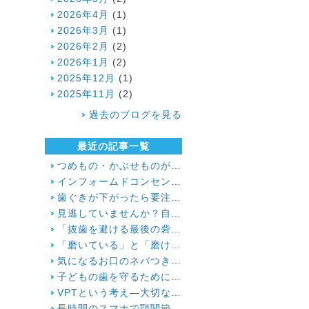
2026年4月
(1)
2026年3月
(1)
2026年2月
(2)
2026年1月
(2)
2025年12月
(1)
2025年11月
(2)
過去のブログを見る
最近の記事一覧
つめもの・かぶせものが外れる！ その寿命と原因は？
インフォームドコンセントと、お一人おひとりの患者様へ向ける想い
歯ぐきが下がったら要注意！大人に多い根元むし歯
見逃していませんか？自分や家族のお口の機能低下のサイン
「抜歯を避ける最後の砦」にかける想い
「磨いている」と「磨けている」は別物!?歯ブラシが届かない汚れの対策
気になるお口のネバつき、放置しても大丈夫？
子どもの歯を守るために 知っておきたい「むし歯の4要素」
VPTという考え―大切な歯と神経を残すために― ２
長時間のスマホで顎関節症に!? お口のトラブルを招く「TCH（歯列接触癖）」とは