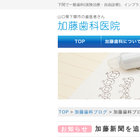
下関で一般歯科(保険治療・自由診療)、インプラ
TOP
>
加藤歯科ブログ
>
加藤歯科ブ
加藤新聞を追加
お知らせ