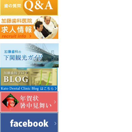
下関観光ガイド
PCサイトを見る
年賀状・暑中お見舞い
〒750-0016 山口県下関市細江町1-3-2
083-231-1182
info@kato.or.jp
Copyright c Kato Dental Clinic. All Right Reserved.