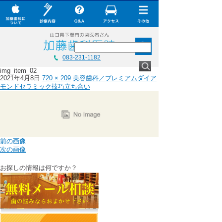
× CLOSE
加藤歯科について
診療内容
Q&A
加藤歯科について
083-231-1182
加藤歯科の設備機器
img_item_02
診療内容
2021年4月8日
720 × 209
美容歯科／プレミアムダイア
コラム
モンドセラミック技巧立ち合い
Q&A
ダウンロード
加藤歯科の最新技術
無料メール相談
コラム
前の画像
スタッフ募集
ダウンロード
次の画像
加藤歯科ブログ
無料メール相談
お探しの情報は何ですか？
下関観光ガイド
スタッフ募集
年賀状・暑中お見舞い
加藤歯科ブログ