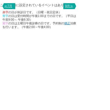
この期間内に設定されているイベントはありません
≪7月
9月≫
赤字
の日が休診日です。（日曜・祝日定休）
青字
の日は受付時間が午後1:00までの日です。（平日は
午前9:00～ 午後6:30）
紫字
の日は土曜日午後診療の日です。予約制の
矯正
治療
を行います。（午後2:00～午後4:00）