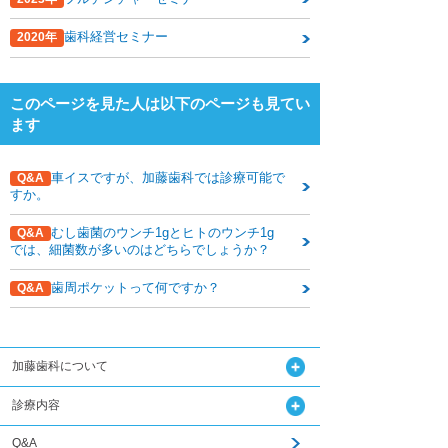
下関観光ガイド
歯科経営セミナー
2020年
年賀状・暑中お見舞い
このページを見た人は以下のページも見てい
ます
車イスですが、加藤歯科では診療可能で
Q&A
すか。
むし歯菌のウンチ1gとヒトのウンチ1g
Q&A
では、細菌数が多いのはどちらでしょうか？
歯周ポケットって何ですか？
Q&A
加藤歯科について
診療内容
Q&A