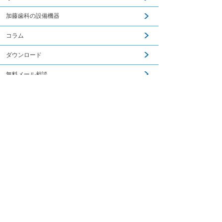
加藤歯科の設備機器
コラム
ダウンロード
無料メール相談
関連記事はこちら
スタッフ募集
加藤歯科ブログ
下関観光ガイド
年賀状・暑中お見舞い
PCサイトを見る