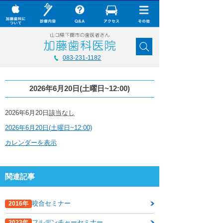
× CLOSE
加藤歯科について
083-231-1182
診療内容
2026年6月20日(土曜日~12:00)
Q&A
加藤歯科の最新技術
2026
2026年6月20日
該当なし
年
2026年6月20日(土曜日~12:00)
6
コラム
月
カレンダーを表示
20
ダウンロード
日
(土
無料メール相談
曜
関連記事
日
~12:00)
スタッフ募集
咬合セミナー
2016年
加藤歯科ブログ
フルデンチャーセミナー
2023年