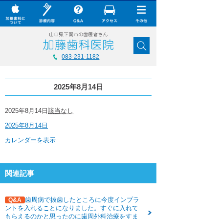
× CLOSE
加藤歯科について
083-231-1182
診療内容
2025年8月14日
Q&A
加藤歯科の最新技術
2025
2025年8月14日
該当なし
年
2025年8月14日
8
コラム
月
カレンダーを表示
14
ダウンロード
日
無料メール相談
関連記事
スタッフ募集
歯周病で抜歯したところに今度インプラ
Q&A
加藤歯科ブログ
ントを入れることになりました。すぐに入れて
もらえるのかと思ったのに歯周外科治療をすま