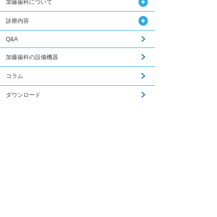
加藤歯科について
診療内容
Q&A
加藤歯科の設備機器
コラム
ダウンロード
関連記事はこちら
無料メール相談
スタッフ募集
加藤歯科ブログ
下関観光ガイド
年賀状・暑中お見舞い
PCサイトを見る