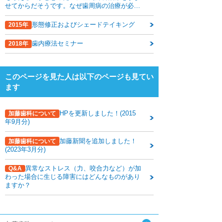
下関観光ガイド
せてからだそうです。なぜ歯周病の治療が必要
なのでしょうか？
年賀状・暑中お見舞い
形態修正およびシェードテイキング
2015年
歯内療法セミナー
2018年
このページを見た人は以下のページも見てい
ます
HPを更新しました！(2015
加藤歯科について
年9月分)
加藤新聞を追加しました！
加藤歯科について
(2023年3月分)
異常なストレス（力、咬合力など）が加
Q&A
わった場合に生じる障害にはどんなものがあり
ますか？