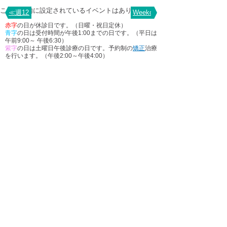
この期間内に設定されているイベントはありません
≪週12月8
Weekof12月22≫
赤字
の日が休診日です。（日曜・祝日定休）
青字
の日は受付時間が午後1:00までの日です。（平日は
午前9:00～ 午後6:30）
紫字
の日は土曜日午後診療の日です。予約制の
矯正
治療
を行います。（午後2:00～午後4:00）