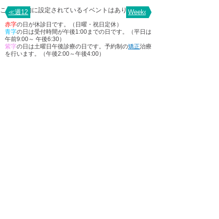
この期間内に設定されているイベントはありません
≪週12月8
Weekof12月22≫
赤字
の日が休診日です。（日曜・祝日定休）
青字
の日は受付時間が午後1:00までの日です。（平日は
午前9:00～ 午後6:30）
紫字
の日は土曜日午後診療の日です。予約制の
矯正
治療
を行います。（午後2:00～午後4:00）