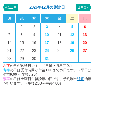
≪11月
2026年12月の休診日
1月≫
月
火
水
木
金
土
日
1
2
3
4
5
6
7
8
9
10
11
12
13
14
15
16
17
18
19
20
21
22
23
24
25
26
27
28
29
30
31
赤字
の日が休診日です。（日曜・祝日定休）
青字
の日は受付時間が午後1:00までの日です。（平日は
午前9:00～ 午後6:30）
紫字
の日は土曜日午後診療の日です。予約制の
矯正
治療
を行います。（午後2:00～午後4:00）