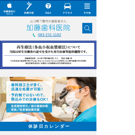
× CLOSE
加藤歯科について
083-231-1182
診療内容
Q&A
加藤歯科の最新技術
コラム
ダウンロード
無料メール相談
スタッフ募集
加藤歯科ブログ
休診日カレンダー