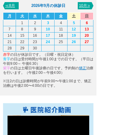
下関観光ガイド
≪8月
2026年9月の休診日
10月≫
年賀状・暑中お見舞い
月
火
水
木
金
土
日
1
2
3
4
5
6
7
8
9
10
11
12
13
14
15
16
17
18
19
20
21
22
23
24
25
26
27
28
29
30
赤字
の日が休診日です。（日曜・祝日定休）
青字
の日は受付時間が午後1:00までの日です。（平日は
午前9:00～ 午後6:30）
紫字
の日は土曜日午後診療の日です。予約制の
矯正
治療
を行います。（午後2:00～午後4:00）
※注2の日は診療時間が午前9:00〜午後1:00まで、矯正
治療は午後2:00〜4:00の日です。